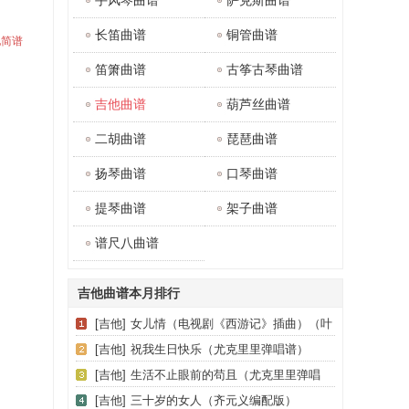
手风琴曲谱
萨克斯曲谱
长笛曲谱
铜管曲谱
吉他简谱
笛箫曲谱
古筝古琴曲谱
吉他曲谱
葫芦丝曲谱
二胡曲谱
琵琶曲谱
扬琴曲谱
口琴曲谱
提琴曲谱
架子曲谱
谱尺八曲谱
吉他曲谱本月排行
[吉他]
女儿情（电视剧《西游记》插曲）（叶
锐文编配版）
[吉他]
祝我生日快乐（尤克里里弹唱谱）
[吉他]
生活不止眼前的苟且（尤克里里弹唱
谱）
[吉他]
三十岁的女人（齐元义编配版）