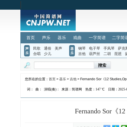
首页
声乐
器乐
戏曲
一字简谱
二字简
民歌
通俗
美声
钢琴
电子琴
手风琴
萨克
声
器
乐
乐
合唱
少儿
吉他
葫芦丝
二胡
琵琶
您所在的位置：
首页
>
器乐
>
吉他
> Fernando Sor《12 Studies,
词：
曲：
演唱(奏)：
来源：简谱网
热度：
147 ℃
日期：2025-09
Fernando Sor《1