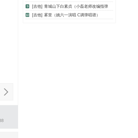
弦+拍弦）
[吉他]
青城山下白素贞（小磊老师改编指弹
谱）
[吉他]
雾里（姚六一演唱 C调弹唱谱）
8