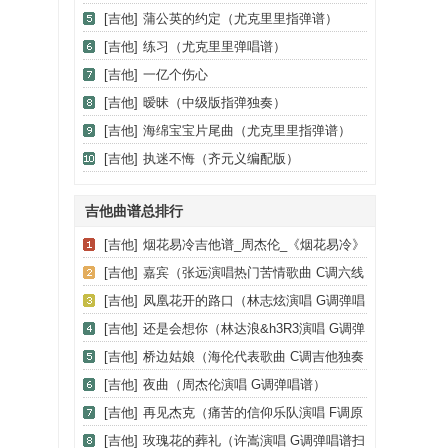
[吉他]
蒲公英的约定（尤克里里指弹谱）
[吉他]
练习（尤克里里弹唱谱）
[吉他]
一亿个伤心
[吉他]
暧昧（中级版指弹独奏）
[吉他]
海绵宝宝片尾曲（尤克里里指弹谱）
[吉他]
执迷不悔（齐元义编配版）
吉他曲谱总排行
[吉他]
烟花易冷吉他谱_周杰伦_《烟花易冷》
C调弹唱谱_高清六线谱
[吉他]
嘉宾（张远演唱热门苦情歌曲 C调六线
弹唱谱）
[吉他]
凤凰花开的路口（林志炫演唱 G调弹唱
谱）
[吉他]
还是会想你（林达浪&h3R3演唱 G调弹
唱六线谱）
[吉他]
桥边姑娘（海伦代表歌曲 C调吉他独奏
谱）
[吉他]
夜曲（周杰伦演唱 G调弹唱谱）
[吉他]
再见杰克（痛苦的信仰乐队演唱 F调原
调版）
[吉他]
玫瑰花的葬礼（许嵩演唱 G调弹唱谱扫