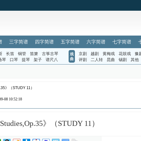
谱
三字简谱
四字简谱
五字简谱
六字简谱
七字简谱
斯
长笛
铜管
笛箫
古筝古琴
京剧
越剧
黄梅戏
花鼓戏
豫
戏
曲
扬琴
口琴
提琴
架子
谱尺八
评剧
二人转
昆曲
锡剧
其他
Op.35》（STUDY 11）
-08 10:52:18
2 Studies,Op.35》（STUDY 11）