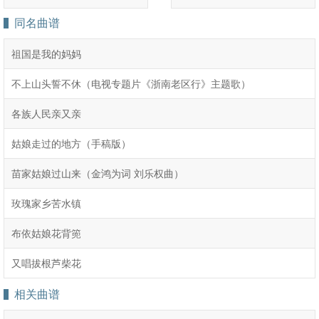
同名曲谱
祖国是我的妈妈
不上山头誓不休（电视专题片《浙南老区行》主题歌）
各族人民亲又亲
姑娘走过的地方（手稿版）
苗家姑娘过山来（金鸿为词 刘乐权曲）
玫瑰家乡苦水镇
布依姑娘花背篼
又唱拔根芦柴花
相关曲谱