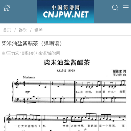
首页
器乐
钢琴
柴米油盐酱醋茶（弹唱谱）
曲/王力宏 演唱(奏)/ 来源/简谱网