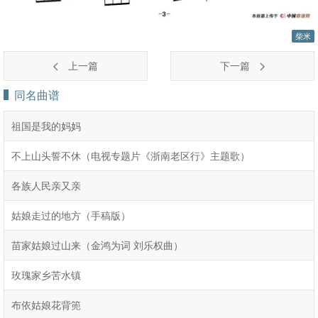
柴米
上一篇
下一篇
同名曲谱
祖国是我的妈妈
不上山头誓不休（电视专题片《浙南老区行》主题歌）
各族人民亲又亲
姑娘走过的地方（手稿版）
苗家姑娘过山来（金鸿为词 刘乐权曲）
玫瑰家乡苦水镇
布依姑娘花背篼