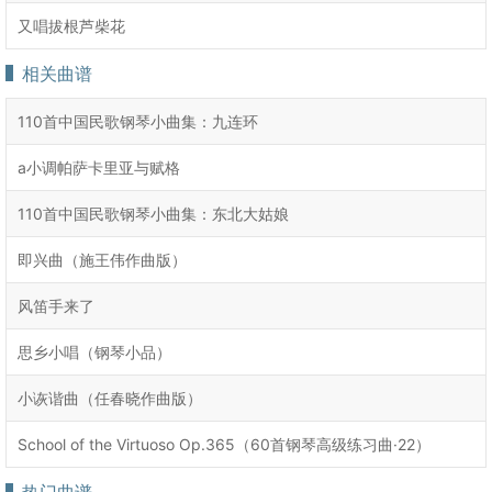
又唱拔根芦柴花
相关曲谱
110首中国民歌钢琴小曲集：九连环
a小调帕萨卡里亚与赋格
110首中国民歌钢琴小曲集：东北大姑娘
即兴曲（施王伟作曲版）
风笛手来了
思乡小唱（钢琴小品）
小诙谐曲（任春晓作曲版）
School of the Virtuoso Op.365（60首钢琴高级练习曲·22）
热门曲谱