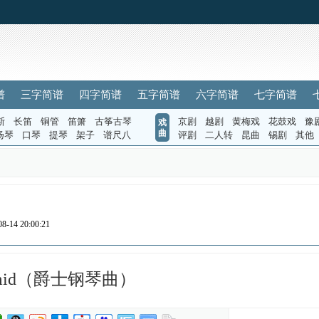
谱
三字简谱
四字简谱
五字简谱
六字简谱
七字简谱
斯
长笛
铜管
笛箫
古筝古琴
京剧
越剧
黄梅戏
花鼓戏
豫
戏
曲
扬琴
口琴
提琴
架子
谱尺八
评剧
二人转
昆曲
锡剧
其他
-14 20:00:21
amid（爵士钢琴曲）