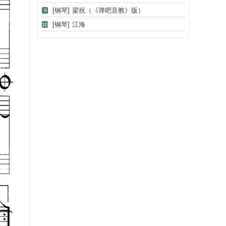
[钢琴]
梁祝（《弹吧音教》版）
[钢琴]
江海