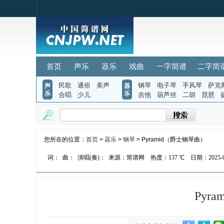
首页
声乐
器乐
戏曲
一字简谱
二字简
民歌
通俗
美声
钢琴
电子琴
手风琴
萨克
声
器
乐
乐
合唱
少儿
吉他
葫芦丝
二胡
琵琶
您所在的位置：
首页
>
器乐
>
钢琴
> Pyramid（爵士钢琴曲）
词：
曲：
演唱(奏)：
来源：简谱网
热度：
137 ℃
日期：2025-08
Pyr