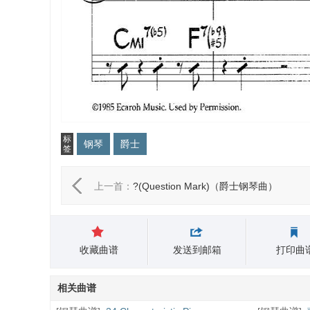
标
钢琴
爵士
签
上一首：
?(Question Mark)（爵士钢琴曲）
收藏曲谱
发送到邮箱
打印曲
相关曲谱