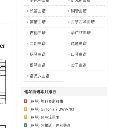
手风琴曲谱
萨克斯曲谱
长笛曲谱
铜管曲谱
笛箫曲谱
古筝古琴曲谱
吉他曲谱
葫芦丝曲谱
二胡曲谱
琵琶曲谱
扬琴曲谱
口琴曲谱
提琴曲谱
架子曲谱
谱尺八曲谱
钢琴曲谱本月排行
[钢琴]
埃科赛斯舞曲
[钢琴]
Sinfonia 7 BWV-793
[钢琴]
候鸟流星雨
[钢琴]
阿根廷，你别哭泣