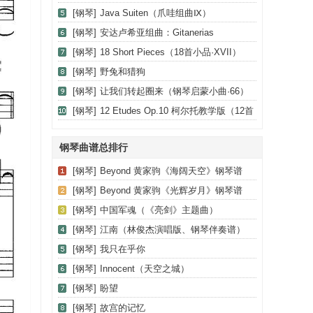
[钢琴]
Java Suiten（爪哇组曲Ⅸ）
[钢琴]
安达卢希亚组曲：Gitanerias
[钢琴]
18 Short Pieces（18首小品·XVII）
[钢琴]
野兔和猎狗
[钢琴]
让我们转起圈来（钢琴启蒙小曲·66）
[钢琴]
12 Etudes Op.10 柯尔托教学版（12首
练习曲·6）
钢琴曲谱总排行
[钢琴]
Beyond 黄家驹《海阔天空》钢琴谱
[钢琴]
Beyond 黄家驹《光辉岁月》钢琴谱
[钢琴]
中国军魂（《亮剑》主题曲）
[钢琴]
江南（林俊杰演唱版、钢琴伴奏谱）
[钢琴]
我只在乎你
[钢琴]
Innocent（天空之城）
[钢琴]
盼望
[钢琴]
故宫的记忆