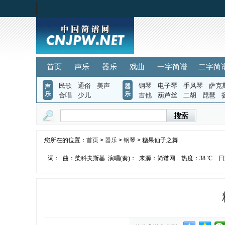
首页
声乐
器乐
戏曲
一字简谱
二字简
民歌
通俗
美声
钢琴
电子琴
手风琴
萨克
声
器
乐
乐
合唱
少儿
吉他
葫芦丝
二胡
琵琶
您所在的位置：
首页
>
器乐
>
钢琴
> 糖果仙子之舞
词：
曲：柴科夫斯基
演唱(奏)：
来源：简谱网
热度：
38 ℃
日期