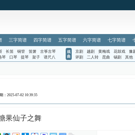
谱
三字简谱
四字简谱
五字简谱
六字简谱
七字简谱
斯
长笛
铜管
笛箫
古筝古琴
京剧
越剧
黄梅戏
花鼓戏
豫
戏
曲
扬琴
口琴
提琴
架子
谱尺八
评剧
二人转
昆曲
锡剧
其他
：2025-07-02 10:39:35
糖果仙子之舞