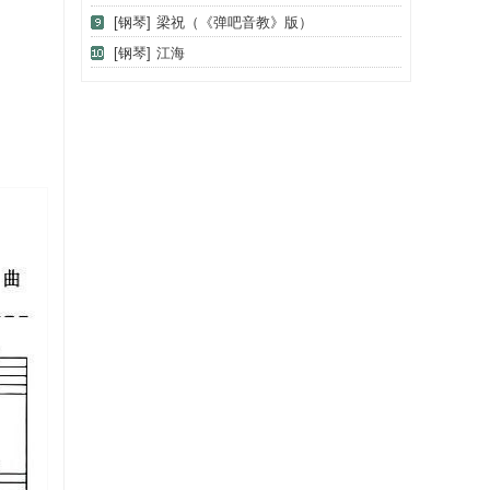
[钢琴]
梁祝（《弹吧音教》版）
[钢琴]
江海