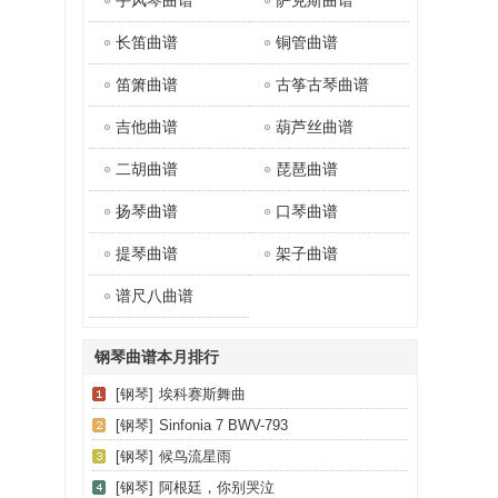
手风琴曲谱
萨克斯曲谱
长笛曲谱
铜管曲谱
笛箫曲谱
古筝古琴曲谱
吉他曲谱
葫芦丝曲谱
二胡曲谱
琵琶曲谱
扬琴曲谱
口琴曲谱
提琴曲谱
架子曲谱
谱尺八曲谱
钢琴曲谱本月排行
[钢琴]
埃科赛斯舞曲
[钢琴]
Sinfonia 7 BWV-793
[钢琴]
候鸟流星雨
[钢琴]
阿根廷，你别哭泣