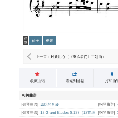
标
仙子
糖果
签
上一首：
只要用心（《继承者们》主题曲）
收藏曲谱
发送到邮箱
打印曲
相关曲谱
[
钢琴曲谱
]
原始的音迹
[
钢琴曲谱
]
[
钢琴曲谱
]
12 Grand Etudes S.137（12首华
[
钢琴曲谱
]