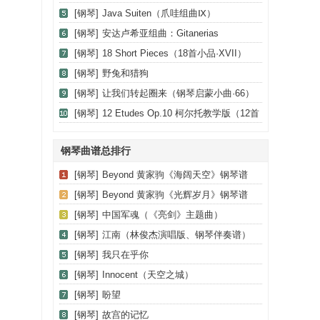
[钢琴]
Java Suiten（爪哇组曲Ⅸ）
[钢琴]
安达卢希亚组曲：Gitanerias
[钢琴]
18 Short Pieces（18首小品·XVII）
[钢琴]
野兔和猎狗
[钢琴]
让我们转起圈来（钢琴启蒙小曲·66）
[钢琴]
12 Etudes Op.10 柯尔托教学版（12首
练习曲·6）
钢琴曲谱总排行
[钢琴]
Beyond 黄家驹《海阔天空》钢琴谱
[钢琴]
Beyond 黄家驹《光辉岁月》钢琴谱
[钢琴]
中国军魂（《亮剑》主题曲）
[钢琴]
江南（林俊杰演唱版、钢琴伴奏谱）
[钢琴]
我只在乎你
[钢琴]
Innocent（天空之城）
[钢琴]
盼望
[钢琴]
故宫的记忆