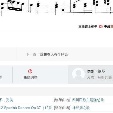
下一首：
我和春天有个约会
类别：
钢琴
谱
曲谱纠错
发布：秋叶起舞
不，完美
[
钢琴曲谱
]
四川民歌主题随想曲
12 Spanish Danses Op.37（12首
[
钢琴曲谱
]
神经病之歌