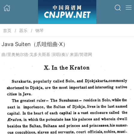
首页
器乐
钢琴
Java Suiten（爪哇组曲·Ⅹ）
曲/里奥鲍尔德·戈多夫斯基 演唱(奏)/ 来源/简谱网