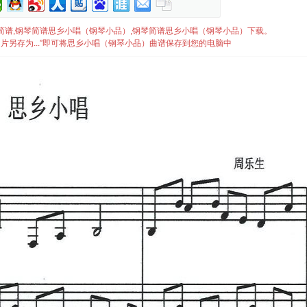
小品）简谱,钢琴简谱思乡小唱（钢琴小品）,钢琴简谱思乡小唱（钢琴小品）下载。
片另存为...”即可将思乡小唱（钢琴小品）曲谱保存到您的电脑中