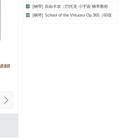
[钢琴]
自由卡农（巴托克 小宇宙 钢琴教程
1）
[钢琴]
School of the Virtuoso Op.365（60首
钢琴高级练习曲·8）