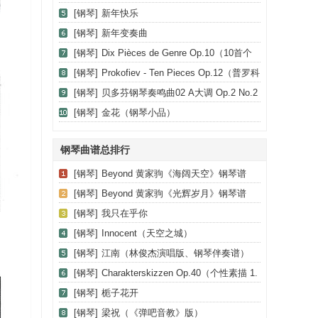
阶、和弦与琶音 2）
[钢琴]
新年快乐
[钢琴]
新年变奏曲
[钢琴]
Dix Pièces de Genre Op.10（10首个
性小品·Ⅱ）
[钢琴]
Prokofiev - Ten Pieces Op.12（普罗科
菲耶夫-10首小品·6）
[钢琴]
贝多芬钢琴奏鸣曲02 A大调 Op.2 No.2
A major
[钢琴]
金花（钢琴小品）
钢琴曲谱总排行
[钢琴]
Beyond 黄家驹《海阔天空》钢琴谱
[钢琴]
Beyond 黄家驹《光辉岁月》钢琴谱
[钢琴]
我只在乎你
[钢琴]
Innocent（天空之城）
[钢琴]
江南（林俊杰演唱版、钢琴伴奏谱）
[钢琴]
Charakterskizzen Op.40（个性素描 1.
幻影 Vision）
[钢琴]
栀子花开
[钢琴]
梁祝（《弹吧音教》版）