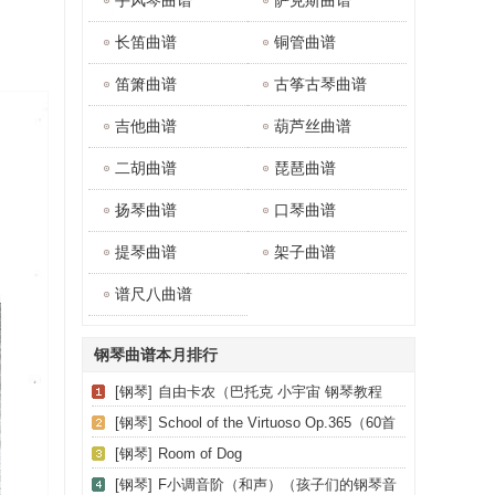
手风琴曲谱
萨克斯曲谱
长笛曲谱
铜管曲谱
笛箫曲谱
古筝古琴曲谱
吉他曲谱
葫芦丝曲谱
二胡曲谱
琵琶曲谱
扬琴曲谱
口琴曲谱
提琴曲谱
架子曲谱
谱尺八曲谱
钢琴曲谱本月排行
[钢琴]
自由卡农（巴托克 小宇宙 钢琴教程
1）
[钢琴]
School of the Virtuoso Op.365（60首
钢琴高级练习曲·8）
[钢琴]
Room of Dog
[钢琴]
F小调音阶（和声）（孩子们的钢琴音