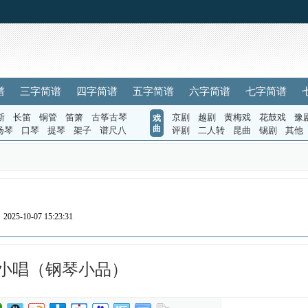
谱
三字简谱
四字简谱
五字简谱
六字简谱
七字简谱
斯
长笛
铜管
笛箫
古筝古琴
京剧
越剧
黄梅戏
花鼓戏
豫
戏
曲
扬琴
口琴
提琴
架子
谱尺八
评剧
二人转
昆曲
锡剧
其他
025-10-07 15:23:31
小唱（钢琴小品）