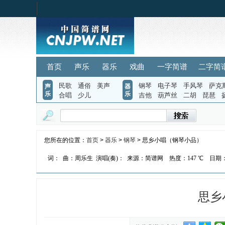
首页
声乐
器乐
戏曲
一字简谱
二字简
民歌
通俗
美声
钢琴
电子琴
手风琴
萨克
声
器
乐
乐
合唱
少儿
吉他
葫芦丝
二胡
琵琶
您所在的位置：
首页
>
器乐
>
钢琴
> 思乡小唱（钢琴小品）
词：
曲：周乐生
演唱(奏)：
来源：简谱网
热度：
147 ℃
日期：2
思乡