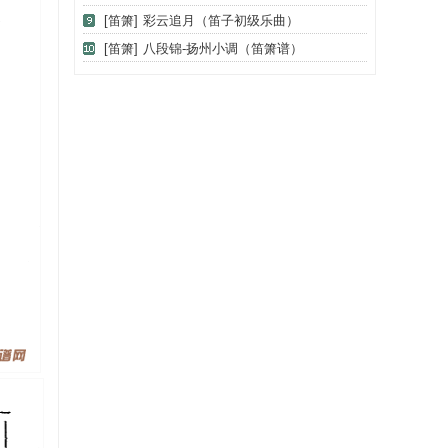
[笛箫]
彩云追月（笛子初级乐曲）
[笛箫]
八段锦-扬州小调（笛箫谱）