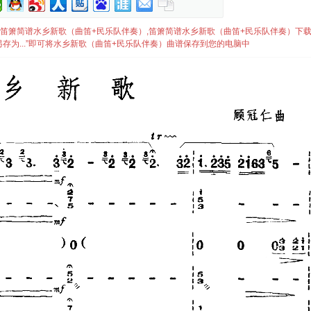
）简谱,笛箫简谱水乡新歌（曲笛+民乐队伴奏）,笛箫简谱水乡新歌（曲笛+民乐队伴奏）下
存为...”即可将水乡新歌（曲笛+民乐队伴奏）曲谱保存到您的电脑中