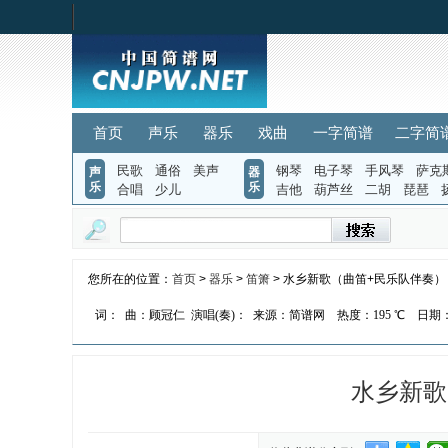
首页
声乐
器乐
戏曲
一字简谱
二字简
民歌
通俗
美声
钢琴
电子琴
手风琴
萨克
声
器
乐
乐
合唱
少儿
吉他
葫芦丝
二胡
琵琶
您所在的位置：
首页
>
器乐
>
笛箫
> 水乡新歌（曲笛+民乐队伴奏）
词：
曲：顾冠仁
演唱(奏)：
来源：简谱网
热度：
195 ℃
日期：2
水乡新歌