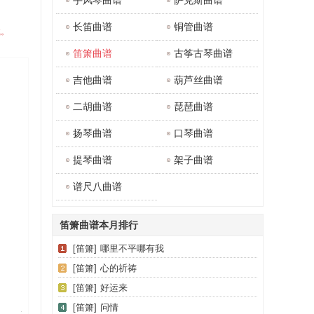
手风琴曲谱
萨克斯曲谱
长笛曲谱
铜管曲谱
载。
笛箫曲谱
古筝古琴曲谱
吉他曲谱
葫芦丝曲谱
二胡曲谱
琵琶曲谱
扬琴曲谱
口琴曲谱
提琴曲谱
架子曲谱
谱尺八曲谱
笛箫曲谱本月排行
[笛箫]
哪里不平哪有我
[笛箫]
心的祈祷
[笛箫]
好运来
[笛箫]
问情