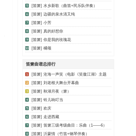
[笛箫]
水乡新歌（曲笛+民乐队伴奏）
[笛箫]
边疆的泉水清又纯
[笛箫]
小芳
[笛箫]
真的好想你
[笛箫]
你是我的玫瑰花
[笛箫]
橘颂
笛箫曲谱总排行
[笛箫]
沧海一声笑（电影《笑傲江湖》主题
曲）
[笛箫]
刘老根大舞台开幕曲
[笛箫]
秋湖月夜（箫）
[笛箫]
铃儿响叮当
[笛箫]
欢庆
[笛箫]
走进西藏
[笛箫]
笛箫三级考级曲目：乐曲（1——6）
[笛箫]
沂蒙情（竹笛+钢琴伴奏）