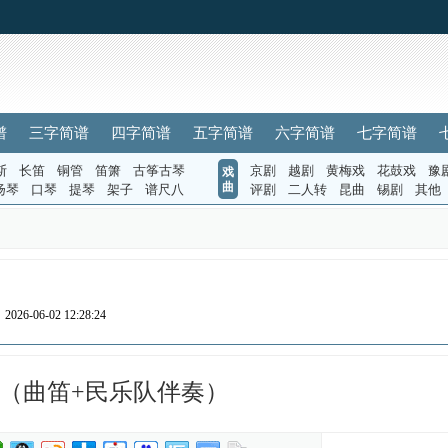
谱
三字简谱
四字简谱
五字简谱
六字简谱
七字简谱
斯
长笛
铜管
笛箫
古筝古琴
京剧
越剧
黄梅戏
花鼓戏
豫
戏
曲
扬琴
口琴
提琴
架子
谱尺八
评剧
二人转
昆曲
锡剧
其他
026-06-02 12:28:24
（曲笛+民乐队伴奏）