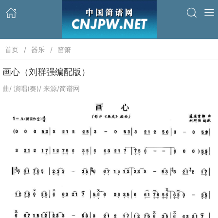
首页
器乐
笛箫
画心（刘群强编配版）
曲/ 演唱(奏)/ 来源/简谱网