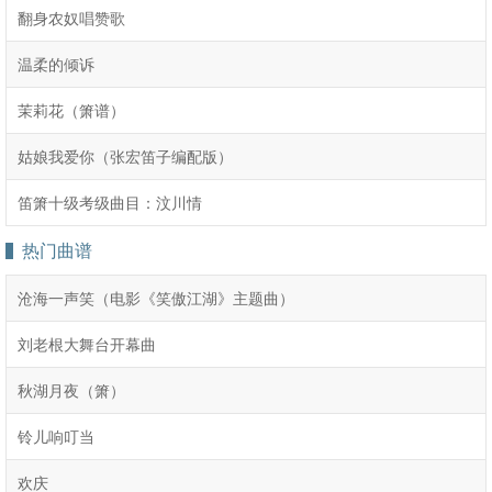
翻身农奴唱赞歌
温柔的倾诉
茉莉花（箫谱）
姑娘我爱你（张宏笛子编配版）
笛箫十级考级曲目：汶川情
热门曲谱
沧海一声笑（电影《笑傲江湖》主题曲）
刘老根大舞台开幕曲
秋湖月夜（箫）
铃儿响叮当
欢庆