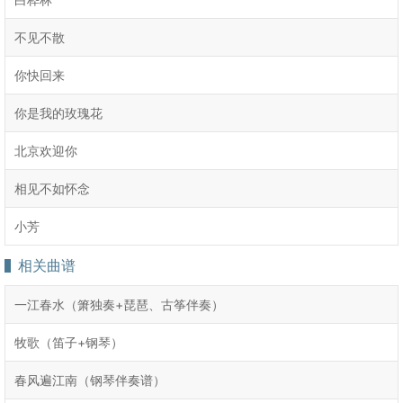
不见不散
你快回来
你是我的玫瑰花
北京欢迎你
相见不如怀念
小芳
相关曲谱
一江春水（箫独奏+琵琶、古筝伴奏）
牧歌（笛子+钢琴）
春风遍江南（钢琴伴奏谱）