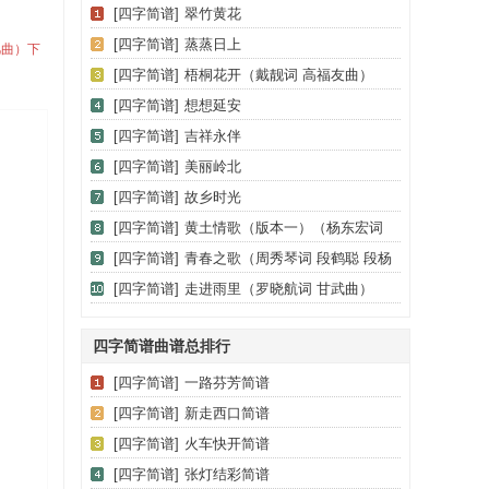
[四字简谱]
翠竹黄花
[四字简谱]
蒸蒸日上
凡曲）下
[四字简谱]
梧桐花开（戴靓词 高福友曲）
[四字简谱]
想想延安
[四字简谱]
吉祥永伴
[四字简谱]
美丽岭北
[四字简谱]
故乡时光
[四字简谱]
黄土情歌（版本一）（杨东宏词
刘北休曲）
[四字简谱]
青春之歌（周秀琴词 段鹤聪 段杨
春子曲）
[四字简谱]
走进雨里（罗晓航词 甘武曲）
四字简谱曲谱总排行
[四字简谱]
一路芬芳简谱
[四字简谱]
新走西口简谱
[四字简谱]
火车快开简谱
[四字简谱]
张灯结彩简谱