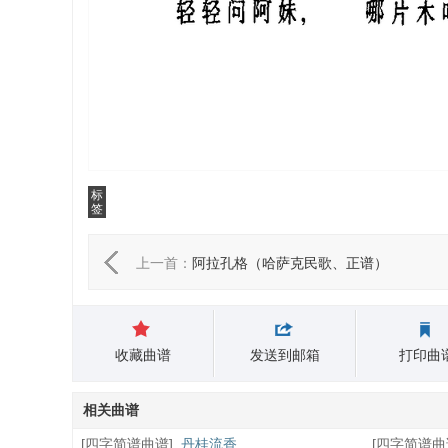
标
签
上一首：
阿拉孔格（哈萨克民歌、正谱）
收藏曲谱
发送到邮箱
打印曲
相关曲谱
[
四字简谱曲谱
]
丹桂流香
[
四字简谱曲