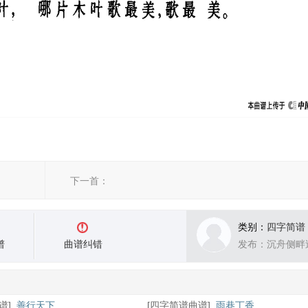
下一首：
类别：
四字简谱
谱
曲谱纠错
发布：沉舟侧畔
谱
]
善行天下
[
四字简谱曲谱
]
雨巷丁香