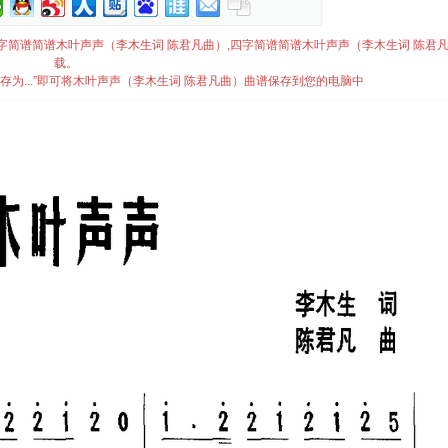
简谱,四字简谱简谱木叶声声（李木生词 陈君凡曲）,四字简谱简谱木叶声声（李木生词 陈君
载。
存为...”即可将木叶声声（李木生词 陈君凡曲）曲谱保存到您的电脑中