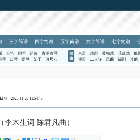
谱
三字简谱
四字简谱
五字简谱
六字简谱
七字简谱
斯
长笛
铜管
笛箫
古筝古琴
京剧
越剧
黄梅戏
花鼓戏
豫
戏
曲
扬琴
口琴
提琴
架子
谱尺八
评剧
二人转
昆曲
锡剧
其他
日期：2025-11-20 11:54:43
（李木生词 陈君凡曲）