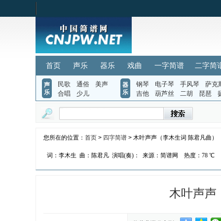
首页
声乐
器乐
戏曲
一字简谱
二字简
民歌
通俗
美声
钢琴
电子琴
手风琴
萨克
声
器
乐
乐
合唱
少儿
吉他
葫芦丝
二胡
琵琶
您所在的位置：
首页
>
四字简谱
> 木叶声声（李木生词 陈君凡曲）
词：李木生
曲：陈君凡
演唱(奏)：
来源：简谱网
热度：
78 ℃
木叶声声