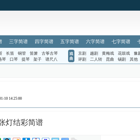
谱
三字简谱
四字简谱
五字简谱
六字简谱
七字简谱
斯
长笛
铜管
笛箫
古筝古琴
京剧
越剧
黄梅戏
花鼓戏
豫
戏
曲
扬琴
口琴
提琴
架子
谱尺八
评剧
二人转
昆曲
锡剧
其他
-10 14:25:00
张灯结彩简谱