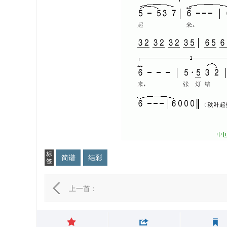
标
简谱
结彩
签
上一首：