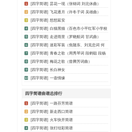
[四字简谱]
昙花一现（张锦词 刘北休曲）
[四字简谱]
飞花逐月（许冬子词 吴雄曲）
[四字简谱]
想想延安
[四字简谱]
白猫黑猫（百色市小平红军小学校
园歌曲）
[四字简谱]
走进雨里（罗晓航词 甘武曲）
[四字简谱]
迷彩军装（焦随东、刘克忠词 何
成平曲）
[四字简谱]
青春之歌（周秀琴词 段鹤聪 段杨
春子曲）
[四字简谱]
梅花之歌（曾腾芳词曲）
[四字简谱]
长白神女
[四字简谱]
一壶情缘
四字简谱曲谱总排行
[四字简谱]
一路芬芳简谱
[四字简谱]
新走西口简谱
[四字简谱]
火车快开简谱
[四字简谱]
张灯结彩简谱