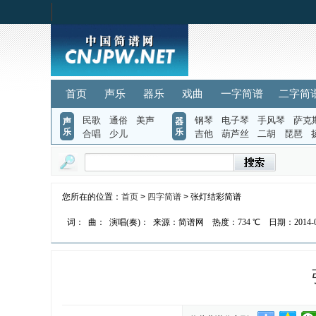
首页
声乐
器乐
戏曲
一字简谱
二字简
民歌
通俗
美声
钢琴
电子琴
手风琴
萨克
声
器
乐
乐
合唱
少儿
吉他
葫芦丝
二胡
琵琶
您所在的位置：
首页
>
四字简谱
> 张灯结彩简谱
词：
曲：
演唱(奏)：
来源：简谱网
热度：
734 ℃
日期：2014-01