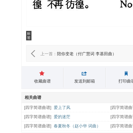
标
签
上一首：
陪你变老（付广慧词 李基田曲）
收藏曲谱
发送到邮箱
打印曲
相关曲谱
[
四字简谱曲谱
]
爱上了风
[
四字简谱曲
[
四字简谱曲谱
]
爱的迷茫
[
四字简谱曲
[
四字简谱曲谱
]
春夏秋冬（赵小华 词曲）
[
四字简谱曲