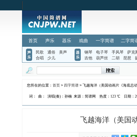
首页
声乐
器乐
戏曲
一字简谱
二字简
民歌
通俗
美声
钢琴
电子琴
手风琴
萨克
声
器
乐
乐
合唱
少儿
吉他
葫芦丝
二胡
琵琶
您所在的位置：
首页
>
四字简谱
> 飞越海洋（美国动画片《海底总
词：
曲：
演唱(奏)：孙楠
来源：简谱网
热度：
123 ℃
日期：202
飞越海洋（美国