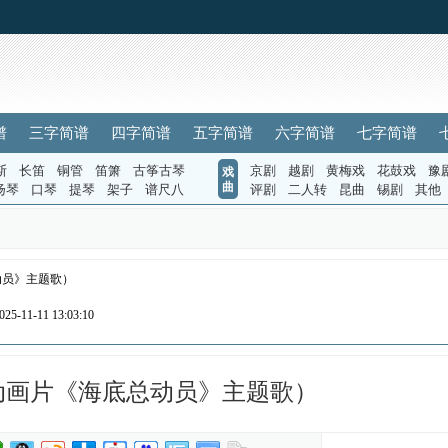
谱
三字简谱
四字简谱
五字简谱
六字简谱
七字简谱
斯
长笛
铜管
笛箫
古筝古琴
京剧
越剧
黄梅戏
花鼓戏
豫
戏
曲
扬琴
口琴
提琴
架子
谱尺八
评剧
二人转
昆曲
锡剧
其他
动员》主题歌）
5-11-11 13:03:10
动画片《海底总动员》主题歌）