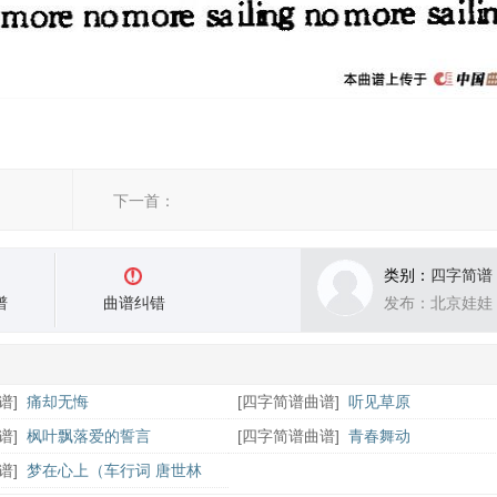
下一首：
类别：
四字简谱
谱
曲谱纠错
发布：北京娃娃
谱
]
痛却无悔
[
四字简谱曲谱
]
听见草原
谱
]
枫叶飘落爱的誓言
[
四字简谱曲谱
]
青春舞动
谱
]
梦在心上（车行词 唐世林