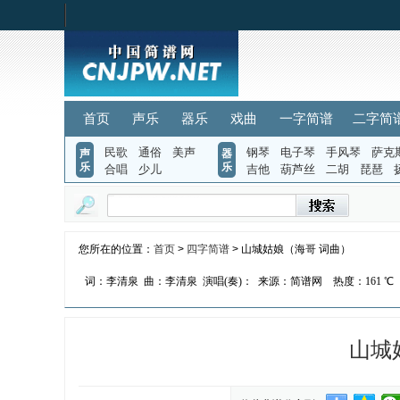
首页
声乐
器乐
戏曲
一字简谱
二字简
民歌
通俗
美声
钢琴
电子琴
手风琴
萨克
声
器
乐
乐
合唱
少儿
吉他
葫芦丝
二胡
琵琶
您所在的位置：
首页
>
四字简谱
> 山城姑娘（海哥 词曲）
词：李清泉
曲：李清泉
演唱(奏)：
来源：简谱网
热度：
161 ℃
山城