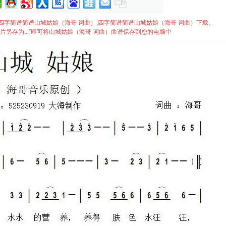
）简谱,四字简谱简谱山城姑娘（海哥 词曲）,四字简谱简谱山城姑娘（海哥 词曲）下载。
片另存为...”即可将山城姑娘（海哥 词曲）曲谱保存到您的电脑中