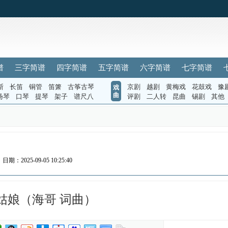
谱
三字简谱
四字简谱
五字简谱
六字简谱
七字简谱
斯
长笛
铜管
笛箫
古筝古琴
京剧
越剧
黄梅戏
花鼓戏
豫
戏
曲
扬琴
口琴
提琴
架子
谱尺八
评剧
二人转
昆曲
锡剧
其他
日期：2025-09-05 10:25:40
姑娘（海哥 词曲）