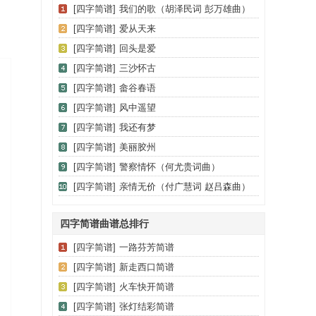
[四字简谱]
我们的歌（胡泽民词 彭万雄曲）
[四字简谱]
爱从天来
[四字简谱]
回头是爱
[四字简谱]
三沙怀古
[四字简谱]
畲谷春语
[四字简谱]
风中遥望
[四字简谱]
我还有梦
[四字简谱]
美丽胶州
[四字简谱]
警察情怀（何尤贵词曲）
[四字简谱]
亲情无价（付广慧词 赵吕森曲）
四字简谱曲谱总排行
[四字简谱]
一路芬芳简谱
[四字简谱]
新走西口简谱
[四字简谱]
火车快开简谱
[四字简谱]
张灯结彩简谱