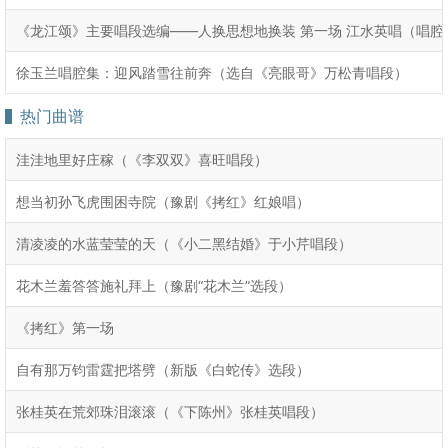
《龙江颂》主要唱段选编——人换思想地换装 第一场 江水英唱（唱
徐玉兰唱腔集：迎风踏雪往前奔（选自《亮眼哥》万松青唱段）
热门曲谱
洼洼地里好庄稼（《李双双》喜旺唱段）
想当初孙飞虎围困寺院（豫剧《拷红》红娘唱）
清凌凌的水蓝莹莹的天（《小二黑结婚》于小芹唱段）
花木兰羞答答施礼拜上（豫剧“花木兰”选段）
《拷红》第一场
自有那万钧雷霆把塔劈（新版《白蛇传》选段）
张桂英在荒郊珠泪滚滚（《下陈州》张桂英唱段）