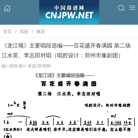
首页
戏曲
豫剧
《龙江颂》主要唱段选编——百花盛开春满园 第二场
江水英、李志田对唱（唱腔设计：郑州市豫剧团）
曲/ 演唱(奏)/ 来源/简谱网