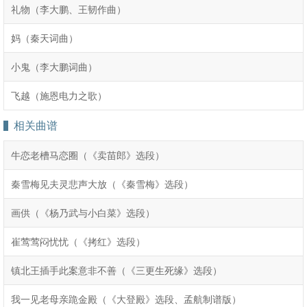
礼物（李大鹏、王韧作曲）
妈（秦天词曲）
小鬼（李大鹏词曲）
飞越（施恩电力之歌）
相关曲谱
牛恋老槽马恋圈（《卖苗郎》选段）
秦雪梅见夫灵悲声大放（《秦雪梅》选段）
画供（《杨乃武与小白菜》选段）
崔莺莺闷忧忧（《拷红》选段）
镇北王插手此案意非不善（《三更生死缘》选段）
我一见老母亲跪金殿（《大登殿》选段、孟航制谱版）