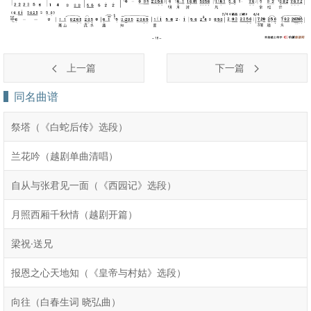
上一篇
下一篇
同名曲谱
祭塔（《白蛇后传》选段）
兰花吟（越剧单曲清唱）
自从与张君见一面（《西园记》选段）
月照西厢千秋情（越剧开篇）
梁祝·送兄
报恩之心天地知（《皇帝与村姑》选段）
向往（白春生词 晓弘曲）