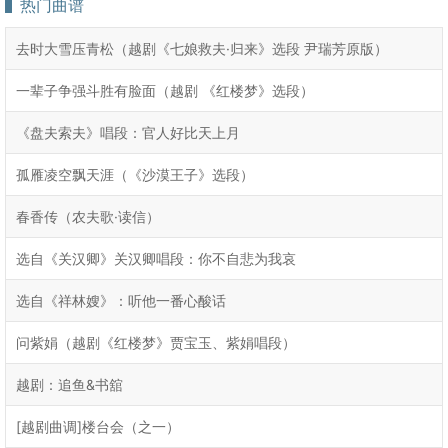
热门曲谱
去时大雪压青松（越剧《七娘救夫·归来》选段 尹瑞芳原版）
一辈子争强斗胜有脸面（越剧 《红楼梦》选段）
《盘夫索夫》唱段：官人好比天上月
孤雁凌空飘天涯（《沙漠王子》选段）
春香传（农夫歌·读信）
选自《关汉卿》关汉卿唱段：你不自悲为我哀
选自《祥林嫂》：听他一番心酸话
问紫娟（越剧《红楼梦》贾宝玉、紫娟唱段）
越剧：追鱼&书舘
[越剧曲调]楼台会（之一）