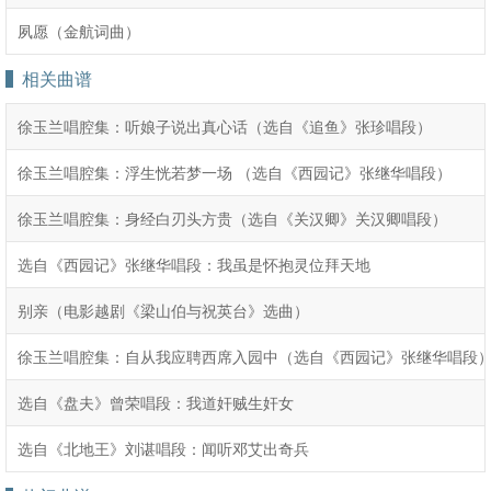
夙愿（金航词曲）
相关曲谱
徐玉兰唱腔集：听娘子说出真心话（选自《追鱼》张珍唱段）
徐玉兰唱腔集：浮生恍若梦一场 （选自《西园记》张继华唱段）
徐玉兰唱腔集：身经白刃头方贵（选自《关汉卿》关汉卿唱段）
选自《西园记》张继华唱段：我虽是怀抱灵位拜天地
别亲（电影越剧《梁山伯与祝英台》选曲）
徐玉兰唱腔集：自从我应聘西席入园中（选自《西园记》张继华唱段
选自《盘夫》曾荣唱段：我道奸贼生奸女
选自《北地王》刘谌唱段：闻听邓艾出奇兵