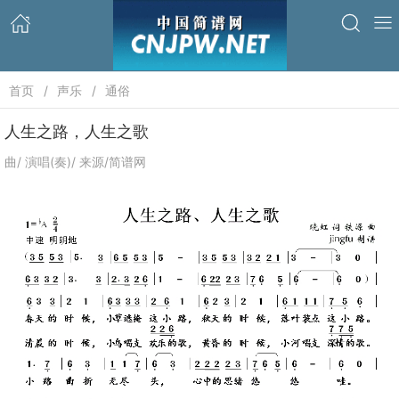
首页
声乐
通俗
人生之路，人生之歌
曲/ 演唱(奏)/ 来源/简谱网