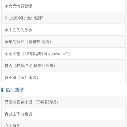
水火无情要警惕
[中文原创]护航中国梦
永不丢失的故乡
童年的伙伴（曾腾芳 词曲）
念念不忘（521陈思明词 yhmwms曲）
是否（林煌坤词 猪俁公章曲）
舍不得（编配乐谱）
热门曲谱
只留清香春来报（丁晓君演唱）
青城山下白素贞
心中有你