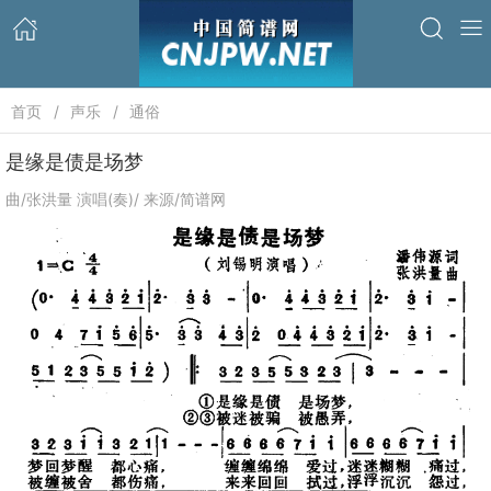
首页
声乐
通俗
是缘是债是场梦
曲/张洪量 演唱(奏)/ 来源/简谱网