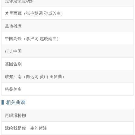
是缘是债是场梦
梦里西藏（张艳慧词 孙成芳曲）
圣地雄鹰
中国高铁（李严词 赵晓南曲）
行走中国
墓园告别
谁知江南（向远词 黄山 田笛曲）
格桑美多
相关曲谱
再唱灞桥柳
嫁给我是你一生的赌注