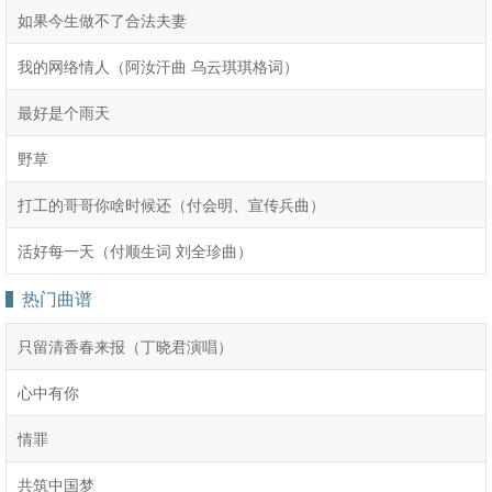
如果今生做不了合法夫妻
我的网络情人（阿汝汗曲 乌云琪琪格词）
最好是个雨天
野草
打工的哥哥你啥时候还（付会明、宣传兵曲）
​活好每一天（付顺生词 刘全珍曲）
热门曲谱
只留清香春来报（丁晓君演唱）
心中有你
情罪
共筑中国梦