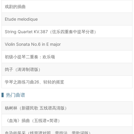
戏剧的插曲
Etude melodique
String Quartet KV.387（弦乐四重奏中提琴分谱）
Violin Sonata No.6 in E major
初级小提琴二重奏：欢乐颂
鸽子（涛涛制谱版）
学琴之路练习曲26、轻轻的摇桨
热门曲谱
杨树林（新疆民歌 五线谱高清版）
《血海》插曲（五线谱+简谱）
血染的风采（线简谱对照、带指法、带歌词版）