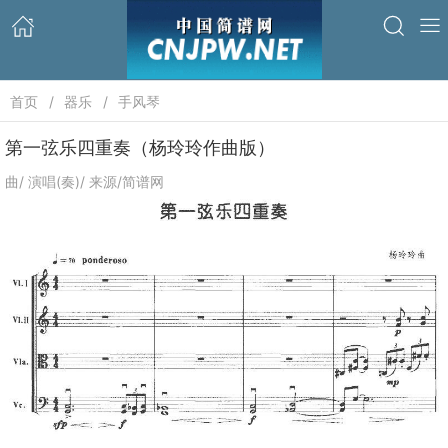
首页
器乐
手风琴
第一弦乐四重奏（杨玲玲作曲版）
曲/ 演唱(奏)/ 来源/简谱网