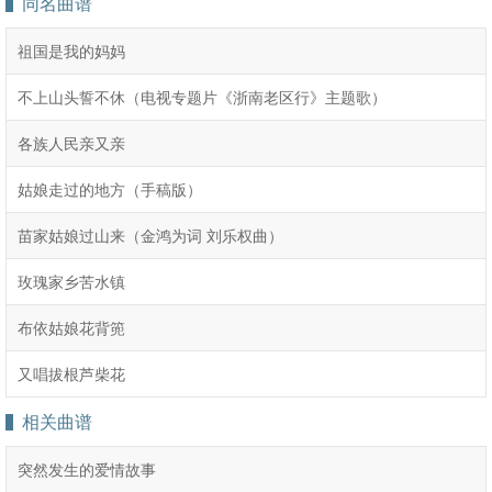
同名曲谱
祖国是我的妈妈
不上山头誓不休（电视专题片《浙南老区行》主题歌）
各族人民亲又亲
姑娘走过的地方（手稿版）
苗家姑娘过山来（金鸿为词 刘乐权曲）
玫瑰家乡苦水镇
布依姑娘花背篼
又唱拔根芦柴花
相关曲谱
突然发生的爱情故事