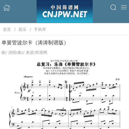
首页
器乐
手风琴
单簧管波尔卡（涛涛制谱版）
曲/ 演唱(奏)/ 来源/简谱网