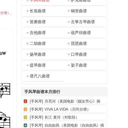
手风琴曲谱
萨克斯曲谱
长笛曲谱
铜管曲谱
lo分谱）,
笛箫曲谱
古筝古琴曲谱
吉他曲谱
葫芦丝曲谱
二胡曲谱
琵琶曲谱
扬琴曲谱
口琴曲谱
提琴曲谱
架子曲谱
谱尺八曲谱
手风琴曲谱本月排行
[手风琴]
月亮河（美国电影《靓女芳心》插
曲）
[手风琴]
VIVA LA VIDA（贝司分谱）
[手风琴]
长江 黄河（对歌段）
[手风琴]
自由如风（美国电影《自由如风》插