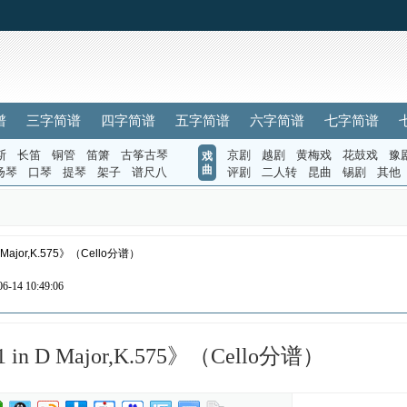
谱
三字简谱
四字简谱
五字简谱
六字简谱
七字简谱
斯
长笛
铜管
笛箫
古筝古琴
京剧
越剧
黄梅戏
花鼓戏
豫
戏
曲
扬琴
口琴
提琴
架子
谱尺八
评剧
二人转
昆曲
锡剧
其他
 D Major,K.575》（Cello分谱）
-14 10:49:06
21 in D Major,K.575》（Cello分谱）