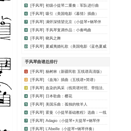
曲）
[手风琴]
初级小提琴二重奏：军队进行曲
[手风琴]
吸引（美国电影《暮情》插曲）
[手风琴]
满怀深情望北京（小提琴+钢琴伴
奏）
[手风琴]
手风琴复调作品：小奏鸣曲
[手风琴]
晓风之舞
[手风琴]
夏威夷婚礼歌（美国电影《蓝色夏威
夷》插曲之二）
手风琴曲谱总排行
[手风琴]
杨树林（新疆民歌 五线谱高清版）
[手风琴]
《血海》插曲（五线谱+简谱）
[手风琴]
血染的风采（线简谱对照、带指法、
带歌词版）
[手风琴]
日本歌曲：樱花
[手风琴]
美国乐曲：孤独的牧羊人
[手风琴]
霍曼《小提琴基础教程》选曲：一线
希望（二重奏）
[手风琴]
Adagio（小提琴+大提琴+钢琴伴
奏、T.Albinoni作曲版）
[手风琴]
L'Abeille（小提琴+钢琴伴奏）