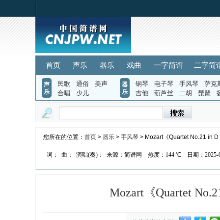
首页
声乐
器乐
戏曲
一字简谱
二字简
民歌
通俗
美声
钢琴
电子琴
手风琴
萨克
声
器
乐
乐
合唱
少儿
吉他
葫芦丝
二胡
琵琶
您所在的位置：
首页
>
器乐
>
手风琴
> Mozart《Quartet No.21 in
词：
曲：
演唱(奏)：
来源：简谱网
热度：
144 ℃
日期：2025-06
Mozart《Quartet No.