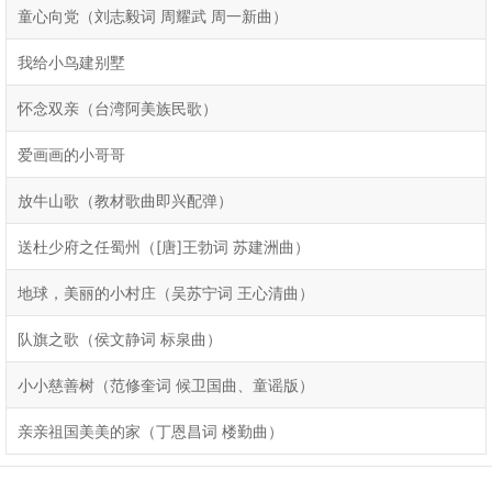
童心向党（刘志毅词 周耀武 周一新曲）
我给小鸟建别墅
怀念双亲（台湾阿美族民歌）
爱画画的小哥哥
放牛山歌（教材歌曲即兴配弹）
送杜少府之任蜀州（[唐]王勃词 苏建洲曲）
地球，美丽的小村庄（吴苏宁词 王心清曲）
队旗之歌（侯文静词 标泉曲）
小小慈善树（范修奎词 候卫国曲、童谣版）
亲亲祖国美美的家（丁恩昌词 楼勤曲）