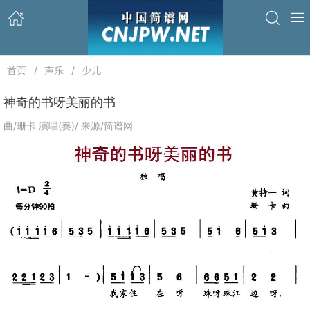
首页
声乐
少儿
神奇的书呀美丽的书
曲/珊卡 演唱(奏)/ 来源/简谱网