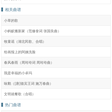
相关曲谱
小草的歌
小蚂蚁搬新家（范修奎词 张国良曲）
牧童谣（湖北民歌、合唱）
给画报上的阿姨洗脸
春风春雨（周玲玲词 周玲玲曲）
我是幸福的小卓玛
咏鹅（[唐]骆宾王词 施万春曲）
文明就餐歌（合唱）
热门曲谱