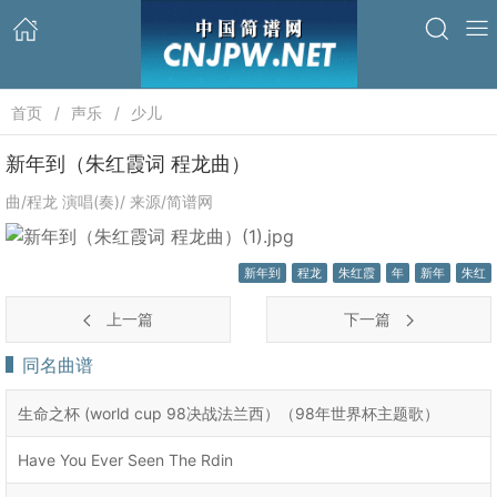
首页
声乐
少儿
新年到（朱红霞词 程龙曲）
曲/程龙 演唱(奏)/ 来源/简谱网
新年到
程龙
朱红霞
年
新年
朱红
上一篇
下一篇
同名曲谱
生命之杯 (world cup 98决战法兰西）（98年世界杯主题歌）
Have You Ever Seen The Rdin