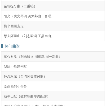
金龟捉牙虫（二重唱）
阳光（虞文琴词 吴太邦曲、合唱）
挽个圆圈走走
想去阿里山（刘志毅词 王鼎南曲）
热门曲谱
童心向党（刘志毅词 周耀武 周一新曲）
我给小鸟建别墅
怀念双亲（台湾阿美族民歌）
爱画画的小哥哥
放牛山歌（教材歌曲即兴配弹）