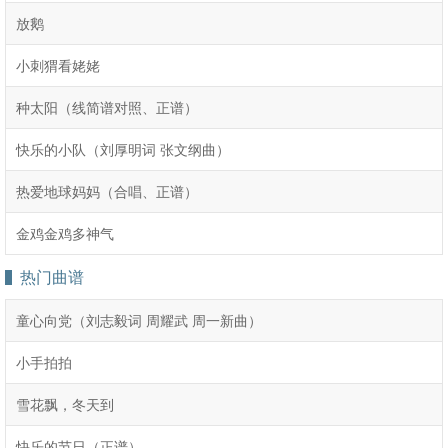
放鹅
小刺猬看姥姥
种太阳（线简谱对照、正谱）
快乐的小队（刘厚明词 张文纲曲）
热爱地球妈妈（合唱、正谱）
金鸡金鸡多神气
热门曲谱
童心向党（刘志毅词 周耀武 周一新曲）
小手拍拍
雪花飘，冬天到
快乐的节日（正谱）