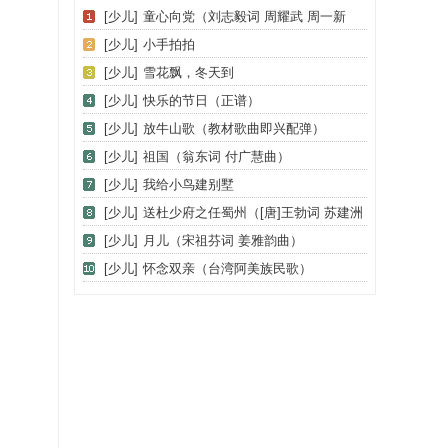
[少儿]
童心向党（刘志毅词 周耀武 周一新
曲）
[少儿]
小手拍拍
[少儿]
雪花飘，冬天到
[少儿]
快乐的节日（正谱）
[少儿]
放牛山歌（教材歌曲即兴配弹）
[少儿]
祖国（翁东词 付广慧曲）
[少儿]
我给小鸟建别墅
[少儿]
送杜少府之任蜀州（[唐]王勃词 苏建洲
曲）
[少儿]
月儿（宋祖芬词 姜雅韵曲）
[少儿]
怀念双亲（台湾阿美族民歌）