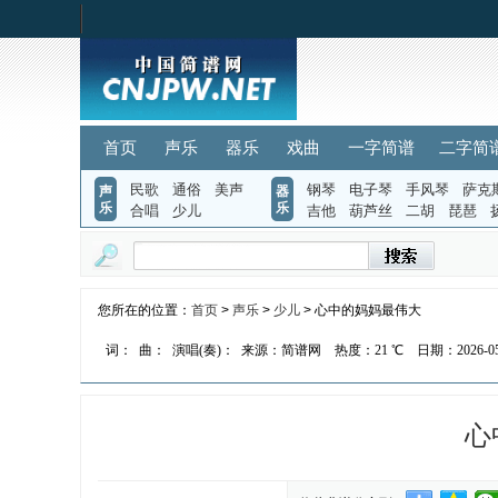
首页
声乐
器乐
戏曲
一字简谱
二字简
民歌
通俗
美声
钢琴
电子琴
手风琴
萨克
声
器
乐
乐
合唱
少儿
吉他
葫芦丝
二胡
琵琶
您所在的位置：
首页
>
声乐
>
少儿
> 心中的妈妈最伟大
词：
曲：
演唱(奏)：
来源：简谱网
热度：
21 ℃
日期：2026-05-
心