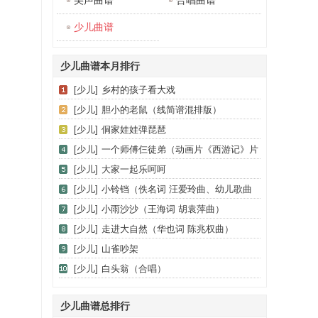
美声曲谱
合唱曲谱
少儿曲谱
少儿曲谱本月排行
[少儿]
乡村的孩子看大戏
[少儿]
胆小的老鼠（线简谱混排版）
[少儿]
侗家娃娃弹琵琶
[少儿]
一个师傅仨徒弟（动画片《西游记》片
尾歌、合唱）
[少儿]
大家一起乐呵呵
[少儿]
小铃铛（佚名词 汪爱玲曲、幼儿歌曲
钢琴伴奏）
[少儿]
小雨沙沙（王海词 胡袁萍曲）
[少儿]
走进大自然（华也词 陈兆权曲）
[少儿]
山雀吵架
[少儿]
白头翁（合唱）
少儿曲谱总排行