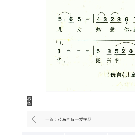
标
签
上一首：
骑马的孩子爱拉琴