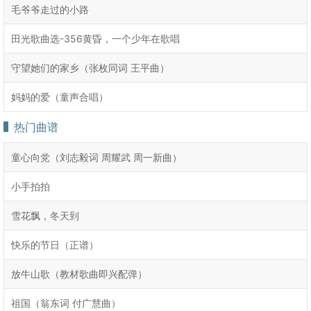
毛爷爷走过的小路
田光歌曲选-356黄昏，一个少年在歌唱
守望她们的家乡（张枚同词 王平曲）
妈妈的爱（童声合唱）
热门曲谱
童心向党（刘志毅词 周耀武 周一新曲）
小手拍拍
雪花飘，冬天到
快乐的节日（正谱）
放牛山歌（教材歌曲即兴配弹）
祖国（翁东词 付广慧曲）