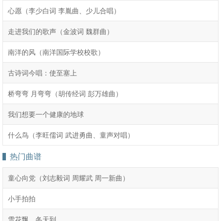
心愿（李少白词 李胤曲、少儿合唱）
走进我们的歌声（金波词 魏群曲）
南洋的风（南洋国际学校校歌）
古诗词今唱：使至塞上
桥弯弯 月弯弯（胡传经词 彭万雄曲）
我们想要一个健康的地球
什么鸟（李旺儒词 武进勇曲、童声对唱）
热门曲谱
童心向党（刘志毅词 周耀武 周一新曲）
小手拍拍
雪花飘，冬天到