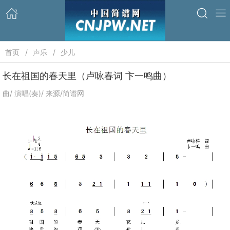
首页
声乐
少儿
长在祖国的春天里（卢咏春词 卞一鸣曲）
曲/ 演唱(奏)/ 来源/简谱网