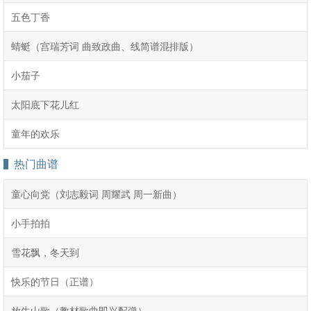
五色丁香
蜻蜓（宫瑞芳词 曲致政曲、线简谱混排版）
小茄子
太阳底下花儿红
童年的欢乐
热门曲谱
童心向党（刘志毅词 周耀武 周一新曲）
小手拍拍
雪花飘，冬天到
快乐的节日（正谱）
放牛山歌（教材歌曲即兴配弹）