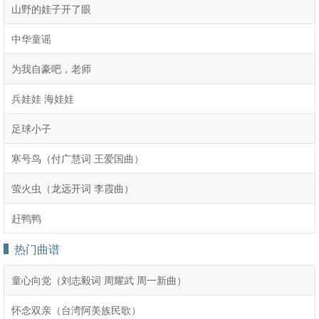
山野的娃子开了眼
中华童谣
为我自豪吧，老师
兵娃娃 海娃娃
足球小子
寒号鸟（付广慧词 王爱国曲）
萤火虫（龙远开词 李霞曲）
赶鸭鸭
热门曲谱
童心向党（刘志毅词 周耀武 周一新曲）
怀念双亲（台湾阿美族民歌）