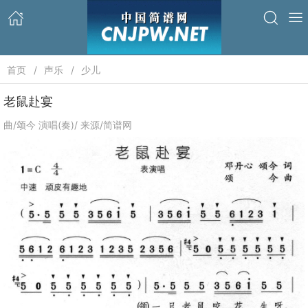
首页
声乐
少儿
老鼠赴宴
曲/颂今 演唱(奏)/ 来源/简谱网