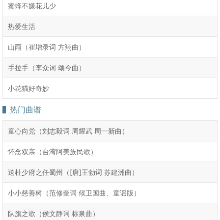
蜜蜂不嫌花儿少
热爱生活
山雨（崔增录词 方翔曲）
手拉手（李众词 颂今曲）
小花猫好奇妙
热门曲谱
童心向党（刘志毅词 周耀武 周一新曲）
怀念双亲（台湾阿美族民歌）
送杜少府之任蜀州（[唐]王勃词 苏建洲曲）
小小慈善树（范修奎词 候卫国曲、童谣版）
队旗之歌（侯文静词 标泉曲）