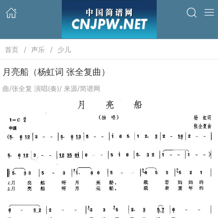
首页
声乐
少儿
月亮船（杨虹词 张全复曲）
曲/张全复 演唱(奏)/ 来源/简谱网