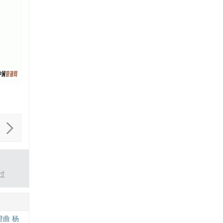
过
曲 杨