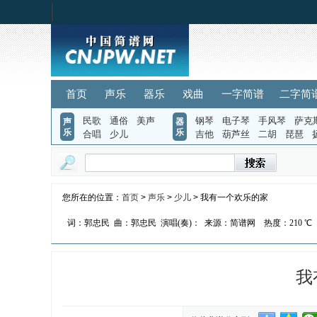
首页
声乐
器乐
戏曲
一字简谱
二字简
民歌
通俗
美声
钢琴
电子琴
手风琴
萨克
声
器
乐
乐
合唱
少儿
吉他
葫芦丝
二胡
琵琶
您所在的位置：
首页
>
声乐
>
少儿
> 我有一个欢乐的家
词：郭忠民
曲：郭忠民
演唱(奏)：
来源：简谱网
热度：
210 ℃
我