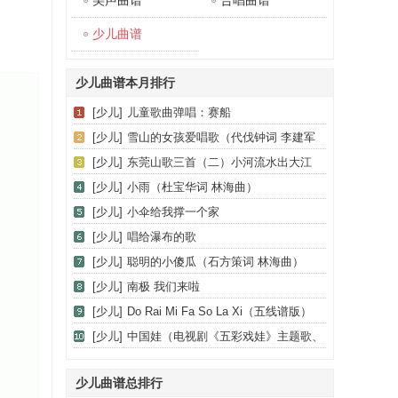
美声曲谱
合唱曲谱
少儿曲谱
少儿曲谱本月排行
[少儿]
儿童歌曲弹唱：赛船
[少儿]
雪山的女孩爱唱歌（代伐钟词 李建军
曲）
[少儿]
东莞山歌三首（二）小河流水出大江
（童声合唱、五线谱）
[少儿]
小雨（杜宝华词 林海曲）
[少儿]
小伞给我撑一个家
[少儿]
唱给瀑布的歌
[少儿]
聪明的小傻瓜（石方策词 林海曲）
[少儿]
南极 我们来啦
[少儿]
Do Rai Mi Fa So La Xi（五线谱版）
[少儿]
中国娃（电视剧《五彩戏娃》主题歌、
合唱）
少儿曲谱总排行