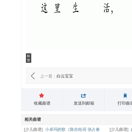
标
签
上一首：
白云宝宝
收藏曲谱
发送到邮箱
打印曲
相关曲谱
[
少儿曲谱
]
小卓玛的歌（陈吉桂词 张占春
[
少儿曲谱
]