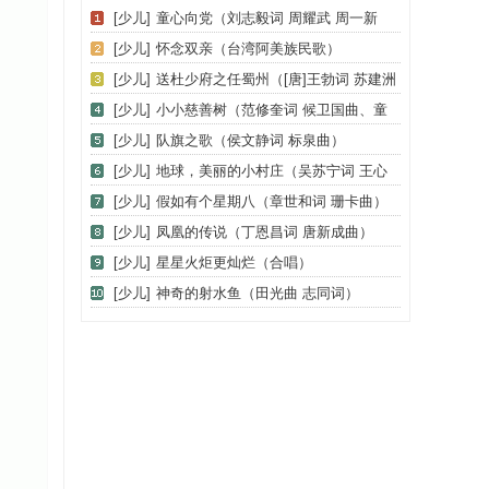
[少儿]
童心向党（刘志毅词 周耀武 周一新
曲）
[少儿]
怀念双亲（台湾阿美族民歌）
[少儿]
送杜少府之任蜀州（[唐]王勃词 苏建洲
曲）
[少儿]
小小慈善树（范修奎词 候卫国曲、童
谣版）
[少儿]
队旗之歌（侯文静词 标泉曲）
[少儿]
地球，美丽的小村庄（吴苏宁词 王心
清曲）
[少儿]
假如有个星期八（章世和词 珊卡曲）
[少儿]
凤凰的传说（丁恩昌词 唐新成曲）
[少儿]
星星火炬更灿烂（合唱）
[少儿]
神奇的射水鱼（田光曲 志同词）