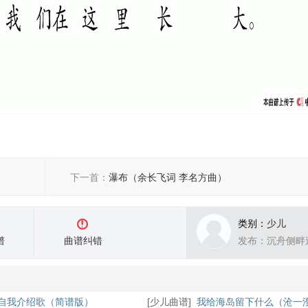
下一首：
瀑布（余长飞词 李名方曲）
类别：
少儿
谱
曲谱纠错
发布：沉舟侧畔
自我介绍歌（简谱版）
[
少儿曲谱
]
我给海岛留下什么（沧一澄