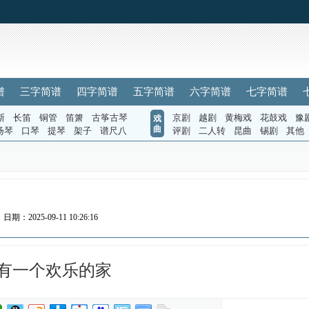
谱
三字简谱
四字简谱
五字简谱
六字简谱
七字简谱
斯
长笛
铜管
笛箫
古筝古琴
京剧
越剧
黄梅戏
花鼓戏
豫
戏
曲
扬琴
口琴
提琴
架子
谱尺八
评剧
二人转
昆曲
锡剧
其他
日期：2025-09-11 10:26:16
有一个欢乐的家