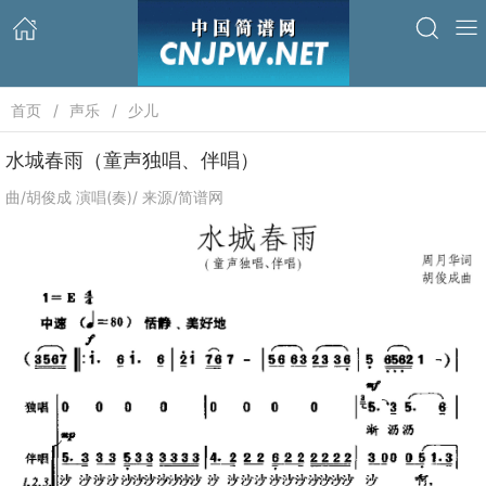
首页
声乐
少儿
水城春雨（童声独唱、伴唱）
曲/胡俊成 演唱(奏)/ 来源/简谱网