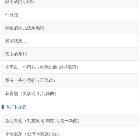
敲手鼓的小巴郎
针线包
丰收的歌儿快乐地唱
老师我想……
雪山的梦想
小雨点、小雨花（韩德仁曲 刘书瑞词）
我有一头小毛驴（五线谱）
花喜鹊（英彦词 刘北休曲）
热门曲谱
童心向党（刘志毅词 周耀武 周一新曲）
怀念双亲（台湾阿美族民歌）