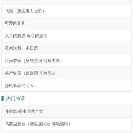
飞越（施恩电力之歌）
可爱的宾川
父亲的胸膛 母亲的脸庞
母亲送我一本日历
江南农家（吴钟文词 何建中曲）
共产党员（铁群词 车兴明曲）
扬帆辉煌的明天
热门曲谱
甘露歌·唱中国共产党
乌苏里船歌（赫哲族民歌 郭颂演唱）