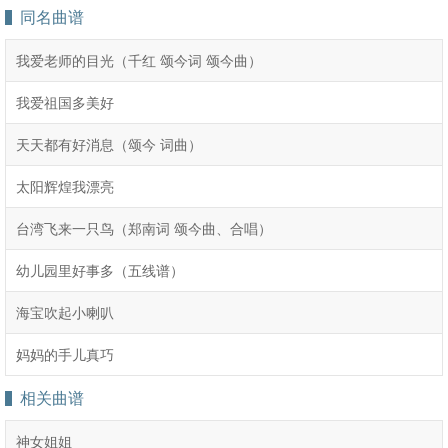
同名曲谱
我爱老师的目光（千红 颂今词 颂今曲）
我爱祖国多美好
天天都有好消息（颂今 词曲）
太阳辉煌我漂亮
台湾飞来一只鸟（郑南词 颂今曲、合唱）
幼儿园里好事多（五线谱）
海宝吹起小喇叭
妈妈的手儿真巧
相关曲谱
神女姐姐