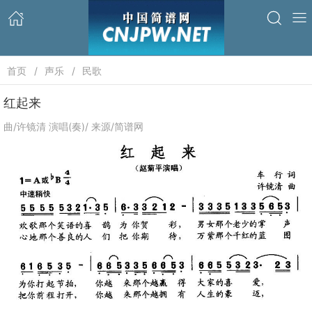
首页
声乐
民歌
红起来
曲/许镜清 演唱(奏)/ 来源/简谱网