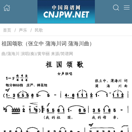
首页
声乐
民歌
祖国颂歌（张立中 蒲海川词 蒲海川曲）
曲/蒲海川 演唱(奏)/黄华丽 来源/简谱网