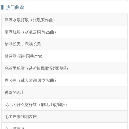
热门曲谱
洪湖水浪打浪（张敬安作曲）
南湖红船（赵凌云词 许杰曲）
情满长天，意满长天
甘露歌·唱中国共产党
乌苏里船歌（赫哲族民歌 郭颂演唱）
思乡曲（戴天道词 夏之秋曲）
神奇的泥土
花儿为什么这样红（胡廷江改编版）
毛主席来到咱农庄
心儿随歌飞