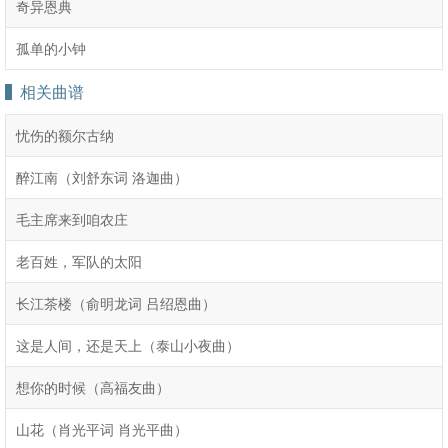
奇异恩典
孤单的小钟
相关曲谱
忧伤的额尔古纳
醉江南（刘舒东词 洛迦曲）
毛主席来到咱农庄
老百姓，军队的太阳
长江茶楼（俞明龙词 吕绍恩曲）
这是人间，还是天上（泰山小夜曲）
想你的时候（高福友曲）
山花（肖光平词 肖光平曲）