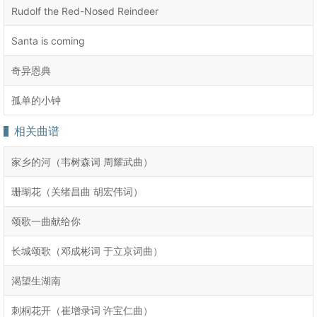
Rudolf the Red-Nosed Reindeer
Santa is coming
奇异恩典
孤单的小钟
相关曲谱
家乡的河（韦树森词 周耀武曲）
珊瑚花（关绪昌曲 胡宏伟词）
颂歌一曲献给你
长城颂歌（邓成彬词 于立京词曲）
渴望生湖南
刺桐花开（崔增录词 许宝仁曲）