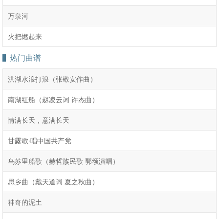
万泉河
火把燃起来
热门曲谱
洪湖水浪打浪（张敬安作曲）
南湖红船（赵凌云词 许杰曲）
情满长天，意满长天
甘露歌·唱中国共产党
乌苏里船歌（赫哲族民歌 郭颂演唱）
思乡曲（戴天道词 夏之秋曲）
神奇的泥土