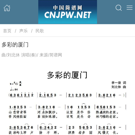
首页
声乐
民歌
多彩的厦门
曲/刘北休 演唱(奏)/ 来源/简谱网