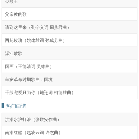
岑顺王
父亲教的歌
请到这里来（孔令义词 周燕君曲）
西苑玫瑰（姚建雄词 孙成芳曲）
湄江放歌
国画（王德清词 吴雄曲）
辛亥革命时期歌曲：国境
千般宠爱只为你（施翔词 柯德胜曲）
热门曲谱
洪湖水浪打浪（张敬安作曲）
南湖红船（赵凌云词 许杰曲）