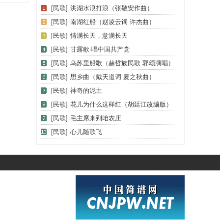
[民歌]
洪湖水浪打浪（张敬安作曲）
[民歌]
南湖红船（赵凌云词 许杰曲）
[民歌]
情满长天，意满长天
[民歌]
甘露歌·唱中国共产党
[民歌]
乌苏里船歌（赫哲族民歌 郭颂演唱）
[民歌]
思乡曲（戴天道词 夏之秋曲）
[民歌]
神奇的泥土
[民歌]
花儿为什么这样红（胡廷江改编版）
[民歌]
毛主席来到咱农庄
[民歌]
心儿随歌飞