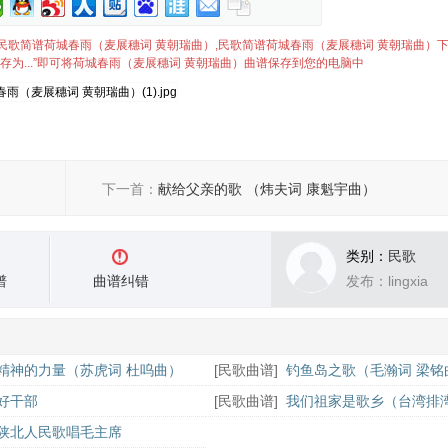
）简谱,民歌简谱荷城春雨（麦展穗词 黄朝瑞曲）,民歌简谱荷城春雨（麦展穗词 黄朝瑞曲）
存为...”即可将荷城春雨（麦展穗词 黄朝瑞曲）曲谱保存到您的电脑中
下一首：
献给父亲的歌 （炜夫词 康魁宇曲）
类别：
民歌
谱
曲谱纠错
发布：lingxia
精神的力量（苏虎词 杜呜曲）
[
民歌曲谱
]
钓鱼岛之歌（毛瀚词 梁铭
好干部
[
民歌曲谱
]
我们祖家是歌乡（台湾排
歌）
陕北人民歌唱毛主席