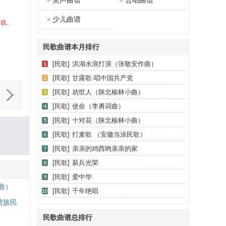
美声曲谱
合唱曲谱
少儿曲谱
下载。
民歌曲谱本月排行
[民歌]
洪湖水浪打浪（张敬安作曲）
[民歌]
甘露歌·唱中国共产党
[民歌]
劝世人（陕北榆林小曲）
[民歌]
使命（李勇词曲）
[民歌]
十对花（陕北榆林小曲）
[民歌]
打麦歌 （安徽当涂民歌）
[民歌]
亲亲的鸡西哟亲亲的家
[民歌]
新兵光荣
[民歌]
爱中华
曲）
[民歌]
千年绝唱
湾族民
民歌曲谱总排行