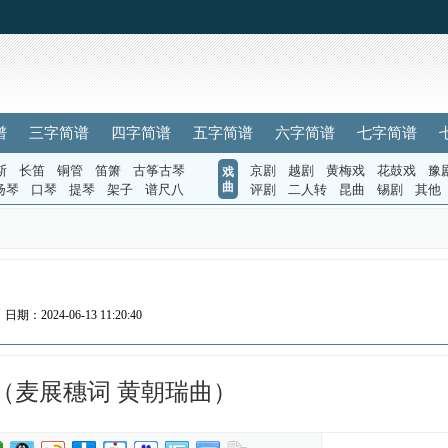
谱
三字简谱
四字简谱
五字简谱
六字简谱
七字简谱
斯
长笛
铜管
笛箫
古筝古琴
京剧
越剧
黄梅戏
花鼓戏
豫
戏
曲
扬琴
口琴
提琴
架子
谱尺八
评剧
二人转
昆曲
锡剧
其他
）
日期：2024-06-13 11:20:40
（麦展穗词 黄朝瑞曲）