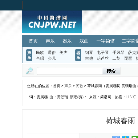
首页
声乐
器乐
戏曲
一字简谱
二字简
民歌
通俗
美声
钢琴
电子琴
手风琴
萨克
声
器
乐
乐
合唱
少儿
吉他
葫芦丝
二胡
琵琶
您所在的位置：
首页
>
声乐
>
民歌
> 荷城春雨（麦展穗词 黄朝瑞曲
词：麦展穗
曲：黄朝瑞
演唱(奏)：
来源：简谱网
热度：
113 ℃
荷城春雨