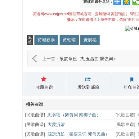
将此曲谱分享到：
简谱网www.cnjpw.net整理荷城春雨（麦展穗词 黄朝瑞曲
提示：
在曲谱图片上单击右键，选择“图片另
标
荷城春雨
黄朝瑞
麦展穗
签
上一首：
泉韵章丘（胡玉昌曲 黎强词）
收藏曲谱
发送到邮箱
打印曲
相关曲谱
[
民歌曲谱
]
思乡谣（鹅黄词 南梆子曲）
[
民歌曲谱
]
[
民歌曲谱
]
大爱沂蒙
[
民歌曲谱
]
[
民歌曲谱
]
源远流长（秦庚云词 邓伟民曲）
[
民歌曲谱
]