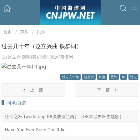
首页
声乐
民歌
过去几十年（赵立兴曲 铁群词）
曲/赵立兴 演唱(奏)/雪韵 来源/简谱网
过去几十年
赵立兴
铁群
雪韵
年
过去
上一篇
下一篇
同名曲谱
生命之杯 (world cup 98决战法兰西）（98年世界杯主题歌）
Have You Ever Seen The Rdin