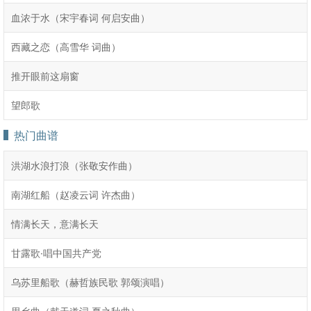
血浓于水（宋宇春词 何启安曲）
西藏之恋（高雪华 词曲）
推开眼前这扇窗
望郎歌
热门曲谱
洪湖水浪打浪（张敬安作曲）
南湖红船（赵凌云词 许杰曲）
情满长天，意满长天
甘露歌·唱中国共产党
乌苏里船歌（赫哲族民歌 郭颂演唱）