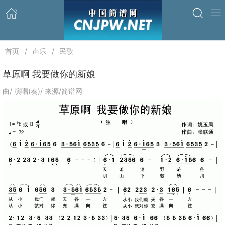
首页
声乐
民歌
草原啊 我要做你的新娘
曲/ 演唱(奏)/ 来源/简谱网