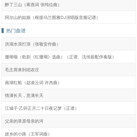
醉了三山（蒋燕词 张纯位曲）
阿尔山的姑娘（根据乌兰图雅DJ演唱版音频记谱）
热门曲谱
洪湖水浪打浪（张敬安作曲）
珊瑚颂（歌剧《红珊瑚》选曲）（正谱、沈传薪配伴奏版）
毛主席来到咱农庄
南湖红船（赵凌云词 许杰曲）
情满长天，意满长天
江城子·乙卯正月二十日夜记梦（正谱）
父亲的草原母亲的河
故乡的小路（王军词曲）