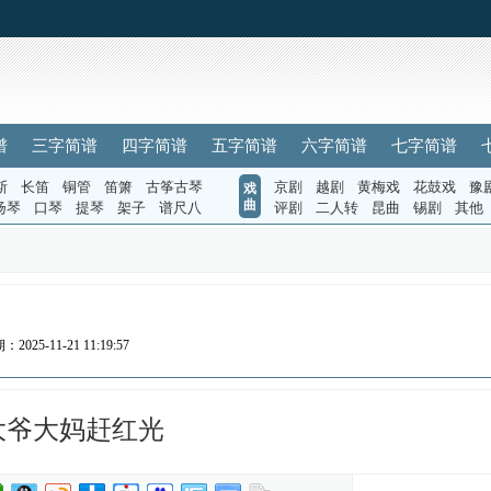
谱
三字简谱
四字简谱
五字简谱
六字简谱
七字简谱
斯
长笛
铜管
笛箫
古筝古琴
京剧
越剧
黄梅戏
花鼓戏
豫
戏
曲
扬琴
口琴
提琴
架子
谱尺八
评剧
二人转
昆曲
锡剧
其他
2025-11-21 11:19:57
大爷大妈赶红光