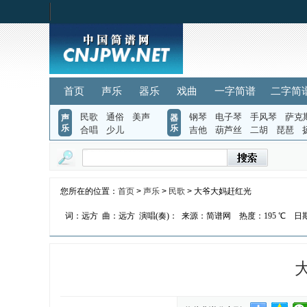
首页
声乐
器乐
戏曲
一字简谱
二字简
民歌
通俗
美声
钢琴
电子琴
手风琴
萨克
声
器
乐
乐
合唱
少儿
吉他
葫芦丝
二胡
琵琶
您所在的位置：
首页
>
声乐
>
民歌
> 大爷大妈赶红光
词：远方
曲：远方
演唱(奏)：
来源：简谱网
热度：
195 ℃
日期：