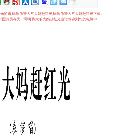
大妈赶红光简谱,民歌简谱大爷大妈赶红光,民歌简谱大爷大妈赶红光下载。
“图片另存为...”即可将大爷大妈赶红光曲谱保存到您的电脑中