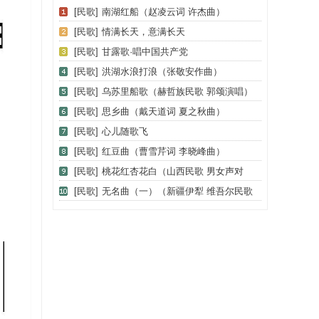
[民歌]
南湖红船（赵凌云词 许杰曲）
[民歌]
情满长天，意满长天
[民歌]
甘露歌·唱中国共产党
[民歌]
洪湖水浪打浪（张敬安作曲）
[民歌]
乌苏里船歌（赫哲族民歌 郭颂演唱）
[民歌]
思乡曲（戴天道词 夏之秋曲）
[民歌]
心儿随歌飞
[民歌]
红豆曲（曹雪芹词 李晓峰曲）
[民歌]
桃花红杏花白（山西民歌 男女声对
唱）
[民歌]
无名曲（一）（新疆伊犁 维吾尔民歌
第十一套《我亲爱的》）