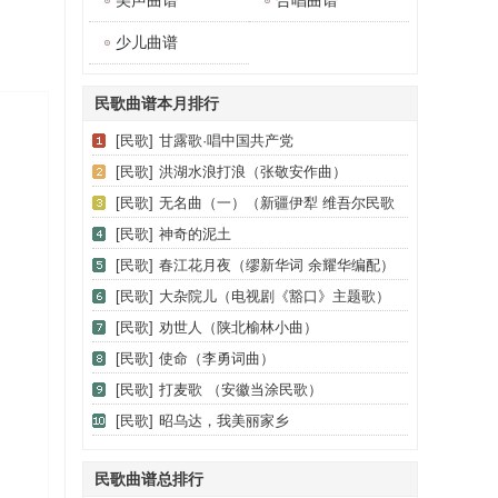
美声曲谱
合唱曲谱
少儿曲谱
民歌曲谱本月排行
[民歌]
甘露歌·唱中国共产党
[民歌]
洪湖水浪打浪（张敬安作曲）
[民歌]
无名曲（一）（新疆伊犁 维吾尔民歌
第十一套《我亲爱的》）
[民歌]
神奇的泥土
[民歌]
春江花月夜（缪新华词 余耀华编配）
[民歌]
大杂院儿（电视剧《豁口》主题歌）
[民歌]
劝世人（陕北榆林小曲）
[民歌]
使命（李勇词曲）
[民歌]
打麦歌 （安徽当涂民歌）
[民歌]
昭乌达，我美丽家乡
民歌曲谱总排行