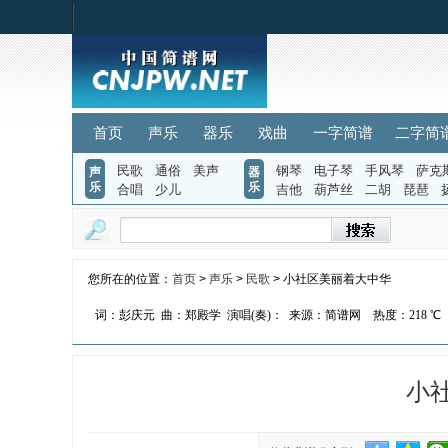
首页
声乐
器乐
戏曲
一字简谱
二字简
民歌
通俗
美声
钢琴
电子琴
手风琴
萨克
声
器
乐
乐
合唱
少儿
吉他
葫芦丝
二胡
琵琶
您所在的位置：
首页
>
声乐
>
民歌
> 小社区美丽着大中华
词：彭庆元
曲：郑殿学
演唱(奏)：
来源：简谱网
热度：
218 ℃
小