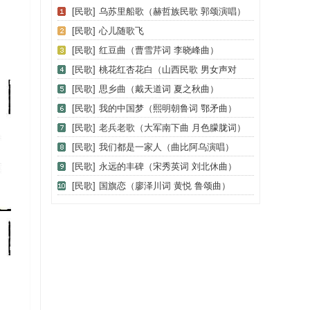
[民歌]
乌苏里船歌（赫哲族民歌 郭颂演唱）
[民歌]
心儿随歌飞
[民歌]
红豆曲（曹雪芹词 李晓峰曲）
[民歌]
桃花红杏花白（山西民歌 男女声对
唱）
[民歌]
思乡曲（戴天道词 夏之秋曲）
[民歌]
我的中国梦（熙明朝鲁词 鄂矛曲）
[民歌]
老兵老歌（大军南下曲 月色朦胧词）
[民歌]
我们都是一家人（曲比阿乌演唱）
[民歌]
永远的丰碑（宋秀英词 刘北休曲）
[民歌]
国旗恋（廖泽川词 黄悦 鲁颂曲）