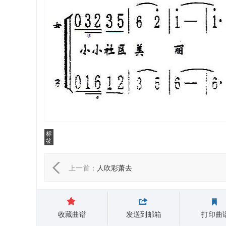
标
签
上一首：
人吹彩萧去
收藏曲谱
发送到邮箱
打印曲