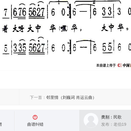
下一首：
邻里情（刘巍词 肖运云曲）
类别：
民歌
谱
曲谱纠错
发布：老伯19