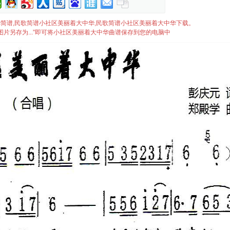
着大中华简谱,民歌简谱小社区美丽着大中华,民歌简谱小社区美丽着大中华下载。
图片另存为...”即可将小社区美丽着大中华曲谱保存到您的电脑中