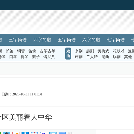
谱
三字简谱
四字简谱
五字简谱
六字简谱
七字简谱
斯
长笛
铜管
笛箫
古筝古琴
京剧
越剧
黄梅戏
花鼓戏
豫
戏
曲
扬琴
口琴
提琴
架子
谱尺八
评剧
二人转
昆曲
锡剧
其他
日期：2025-10-31 11:01:31
社区美丽着大中华