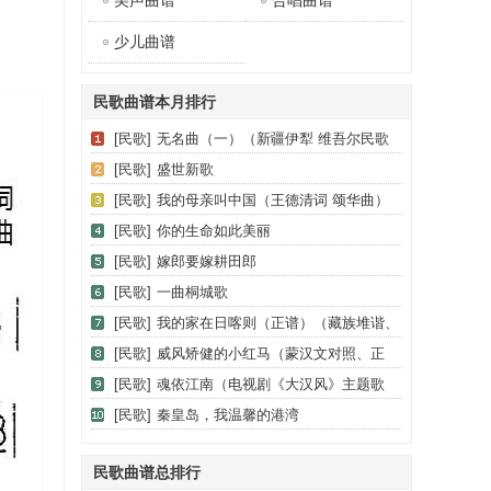
美声曲谱
合唱曲谱
少儿曲谱
民歌曲谱本月排行
[民歌]
无名曲（一）（新疆伊犁 维吾尔民歌
第十一套《我亲爱的》）
[民歌]
盛世新歌
[民歌]
我的母亲叫中国（王德清词 颂华曲）
[民歌]
你的生命如此美丽
[民歌]
嫁郎要嫁耕田郎
[民歌]
一曲桐城歌
[民歌]
我的家在日喀则（正谱）（藏族堆谐、
登巴改编、但甫功配伴奏）
[民歌]
威风矫健的小红马（蒙汉文对照、正
谱）
[民歌]
魂依江南（电视剧《大汉风》主题歌
（楚歌））
[民歌]
秦皇岛，我温馨的港湾
民歌曲谱总排行