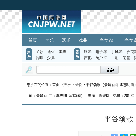
首页
声乐
器乐
戏曲
一字简谱
二字简
民歌
通俗
美声
钢琴
电子琴
手风琴
萨克
声
器
乐
乐
合唱
少儿
吉他
葫芦丝
二胡
琵琶
您所在的位置：
首页
>
声乐
>
民歌
> 平谷颂歌（聂建新词 李志明曲
词：聂建新
曲：李志明
演唱(奏)：
来源：简谱网
热度：
201 ℃
平谷颂歌