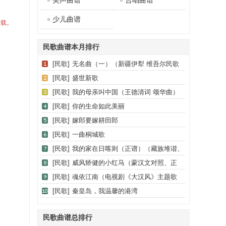
美声曲谱
合唱曲谱
少儿曲谱
下载。
民歌曲谱本月排行
[民歌]
无名曲（一）（新疆伊犁 维吾尔民歌
第十一套《我亲爱的》）
[民歌]
盛世新歌
[民歌]
我的母亲叫中国（王德清词 颂华曲）
[民歌]
你的生命如此美丽
[民歌]
嫁郎要嫁耕田郎
[民歌]
一曲桐城歌
[民歌]
我的家在日喀则（正谱）（藏族堆谐、
登巴改编、但甫功配伴奏）
[民歌]
威风矫健的小红马（蒙汉文对照、正
谱）
[民歌]
魂依江南（电视剧《大汉风》主题歌
（楚歌））
[民歌]
秦皇岛，我温馨的港湾
民歌曲谱总排行