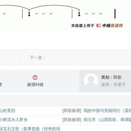
下一首：
类别：
民歌
谱
曲谱纠错
发布：车里子
山村美韵
[
民歌曲谱
]
我的中国与美丽同行（梁
莫一军曲）
小桥流水入梦乡
[
民歌曲谱
]
闹元宵（山西民歌、商调
绿宝石之歌（叙事套曲《传奇的绿