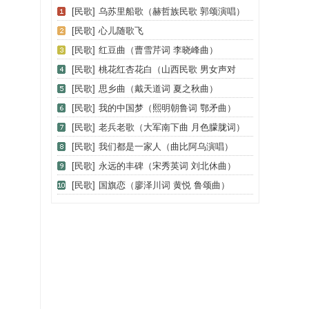
[民歌]
乌苏里船歌（赫哲族民歌 郭颂演唱）
[民歌]
心儿随歌飞
[民歌]
红豆曲（曹雪芹词 李晓峰曲）
[民歌]
桃花红杏花白（山西民歌 男女声对
唱）
[民歌]
思乡曲（戴天道词 夏之秋曲）
[民歌]
我的中国梦（熙明朝鲁词 鄂矛曲）
[民歌]
老兵老歌（大军南下曲 月色朦胧词）
[民歌]
我们都是一家人（曲比阿乌演唱）
[民歌]
永远的丰碑（宋秀英词 刘北休曲）
[民歌]
国旗恋（廖泽川词 黄悦 鲁颂曲）