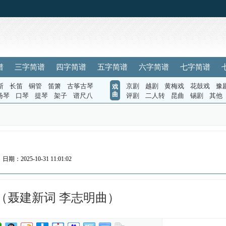
谱
三字简谱
四字简谱
五字简谱
六字简谱
七字简谱
斯
长笛
铜管
笛箫
古筝古琴
京剧
越剧
黄梅戏
花鼓戏
豫
戏
曲
扬琴
口琴
提琴
架子
谱尺八
评剧
二人转
昆曲
锡剧
其他
）
日期：2025-10-31 11:01:02
（聂建新词 李志明曲）