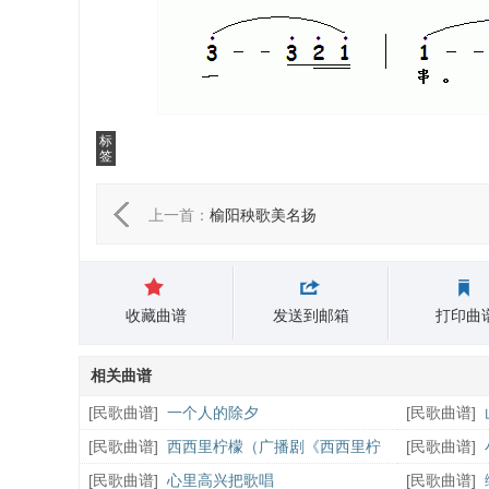
标
签
上一首：
榆阳秧歌美名扬
收藏曲谱
发送到邮箱
打印曲
相关曲谱
[
民歌曲谱
]
一个人的除夕
[
民歌曲谱
]
[
民歌曲谱
]
西西里柠檬（广播剧《西西里柠
[
民歌曲谱
]
檬》插曲）
[
民歌曲谱
]
心里高兴把歌唱
[
民歌曲谱
]