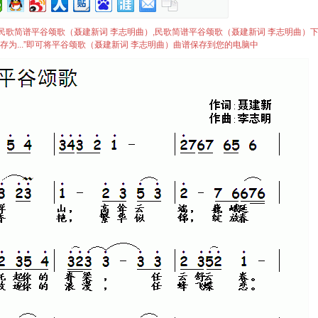
）简谱,民歌简谱平谷颂歌（聂建新词 李志明曲）,民歌简谱平谷颂歌（聂建新词 李志明曲）
存为...”即可将平谷颂歌（聂建新词 李志明曲）曲谱保存到您的电脑中