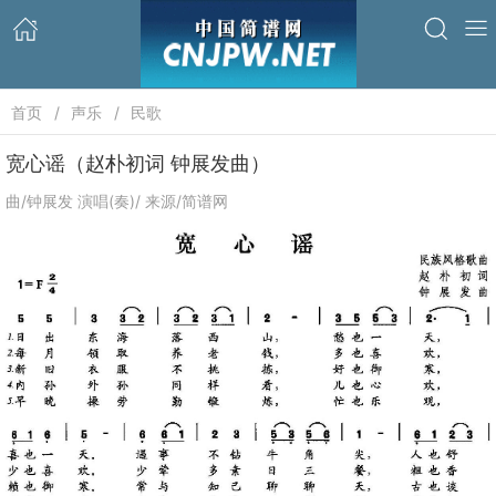
首页
声乐
民歌
宽心谣（赵朴初词 钟展发曲）
曲/钟展发 演唱(奏)/ 来源/简谱网