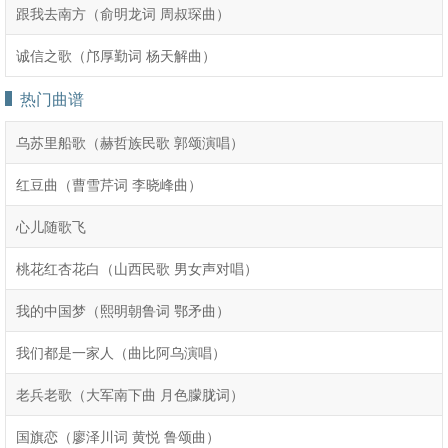
跟我去南方（俞明龙词 周叔琛曲）
诚信之歌（邝厚勤词 杨天解曲）
热门曲谱
乌苏里船歌（赫哲族民歌 郭颂演唱）
红豆曲（曹雪芹词 李晓峰曲）
心儿随歌飞
桃花红杏花白（山西民歌 男女声对唱）
我的中国梦（熙明朝鲁词 鄂矛曲）
我们都是一家人（曲比阿乌演唱）
老兵老歌（大军南下曲 月色朦胧词）
国旗恋（廖泽川词 黄悦 鲁颂曲）