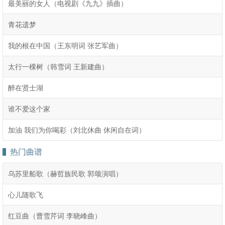
最美丽的女人（电视剧《九九》插曲）
青花遗梦
我的根在中国（王东明词 张艺军曲）
太行一棵树（韩雪词 王新建曲）
醉在贤士湖
谁不爱这个家
加油 我们为你喝彩（刘北休曲 休闲自在词）
热门曲谱
乌苏里船歌（赫哲族民歌 郭颂演唱）
心儿随歌飞
红豆曲（曹雪芹词 李晓峰曲）