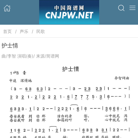
首页
声乐
民歌
护士情
曲/李智 演唱(奏)/ 来源/简谱网