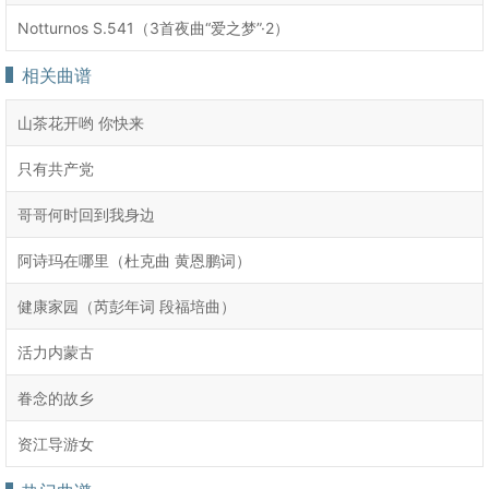
Notturnos S.541（3首夜曲“爱之梦”·2）
相关曲谱
山茶花开哟 你快来
只有共产党
哥哥何时回到我身边
阿诗玛在哪里（杜克曲 黄恩鹏词）
健康家园（芮彭年词 段福培曲）
活力内蒙古
眷念的故乡
资江导游女