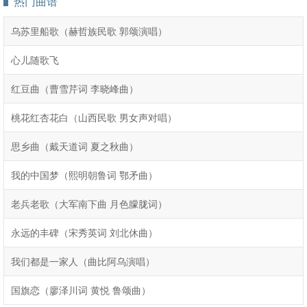
热门曲谱
乌苏里船歌（赫哲族民歌 郭颂演唱）
心儿随歌飞
红豆曲（曹雪芹词 李晓峰曲）
桃花红杏花白（山西民歌 男女声对唱）
思乡曲（戴天道词 夏之秋曲）
我的中国梦（熙明朝鲁词 鄂矛曲）
老兵老歌（大军南下曲 月色朦胧词）
永远的丰碑（宋秀英词 刘北休曲）
我们都是一家人（曲比阿乌演唱）
国旗恋（廖泽川词 黄悦 鲁颂曲）