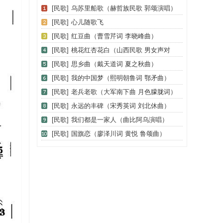
[民歌]
乌苏里船歌（赫哲族民歌 郭颂演唱）
[民歌]
心儿随歌飞
[民歌]
红豆曲（曹雪芹词 李晓峰曲）
[民歌]
桃花红杏花白（山西民歌 男女声对
唱）
[民歌]
思乡曲（戴天道词 夏之秋曲）
[民歌]
我的中国梦（熙明朝鲁词 鄂矛曲）
[民歌]
老兵老歌（大军南下曲 月色朦胧词）
[民歌]
永远的丰碑（宋秀英词 刘北休曲）
[民歌]
我们都是一家人（曲比阿乌演唱）
[民歌]
国旗恋（廖泽川词 黄悦 鲁颂曲）