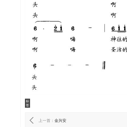
标
签
上一首：
金兴安