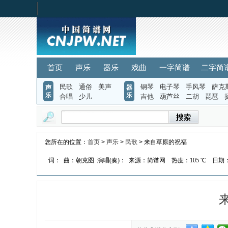
首页
声乐
器乐
戏曲
一字简谱
二字简
民歌
通俗
美声
钢琴
电子琴
手风琴
萨克
声
器
乐
乐
合唱
少儿
吉他
葫芦丝
二胡
琵琶
您所在的位置：
首页
>
声乐
>
民歌
> 来自草原的祝福
词：
曲：朝克图
演唱(奏)：
来源：简谱网
热度：
105 ℃
日期：2