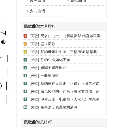
美声曲谱
合唱曲谱
少儿曲谱
民歌曲谱本月排行
[民歌]
无名曲（一）（新疆伊犁 维吾尔民歌
第十一套《我亲爱的》）
[民歌]
盛世新歌
[民歌]
我的母亲叫中国（王德清词 颂华曲）
[民歌]
你的生命如此美丽
[民歌]
嫁郎要嫁耕田郎
[民歌]
一曲桐城歌
[民歌]
我的家在日喀则（正谱）（藏族堆谐、
登巴改编、但甫功配伴奏）
[民歌]
威风矫健的小红马（蒙汉文对照、正
谱）
[民歌]
魂依江南（电视剧《大汉风》主题歌
（楚歌））
[民歌]
秦皇岛，我温馨的港湾
民歌曲谱总排行