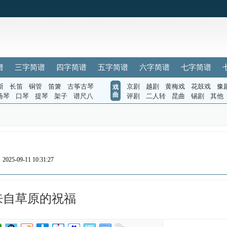
谱
三字简谱
四字简谱
五字简谱
六字简谱
七字简谱
斯
长笛
铜管
笛箫
古筝古琴
京剧
越剧
黄梅戏
花鼓戏
豫
戏
曲
扬琴
口琴
提琴
架子
谱尺八
评剧
二人转
昆曲
锡剧
其他
025-09-11 10:31:27
来自草原的祝福