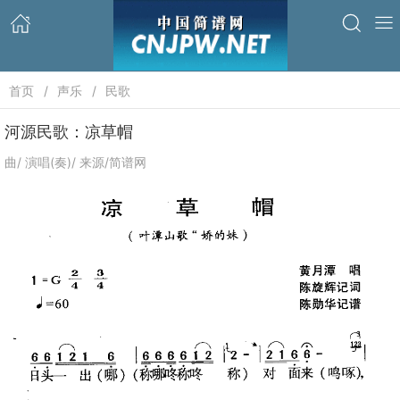
首页
声乐
民歌
河源民歌：凉草帽
曲/ 演唱(奏)/ 来源/简谱网