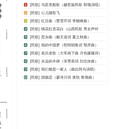
[民歌]
乌苏里船歌（赫哲族民歌 郭颂演唱）
[民歌]
心儿随歌飞
[民歌]
红豆曲（曹雪芹词 李晓峰曲）
[民歌]
桃花红杏花白（山西民歌 男女声对
唱）
[民歌]
思乡曲（戴天道词 夏之秋曲）
[民歌]
我的中国梦（熙明朝鲁词 鄂矛曲）
[民歌]
老兵老歌（大军南下曲 月色朦胧词）
[民歌]
永远的丰碑（宋秀英词 刘北休曲）
[民歌]
我们都是一家人（曲比阿乌演唱）
[民歌]
国旗恋（廖泽川词 黄悦 鲁颂曲）