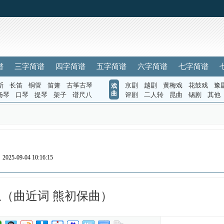
谱
三字简谱
四字简谱
五字简谱
六字简谱
七字简谱
斯
长笛
铜管
笛箫
古筝古琴
京剧
越剧
黄梅戏
花鼓戏
豫
戏
曲
扬琴
口琴
提琴
架子
谱尺八
评剧
二人转
昆曲
锡剧
其他
025-09-04 10:16:15
（曲近词 熊初保曲）