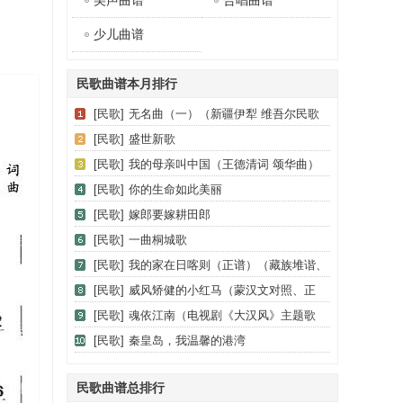
美声曲谱
合唱曲谱
少儿曲谱
。
民歌曲谱本月排行
[民歌]
无名曲（一）（新疆伊犁 维吾尔民歌
第十一套《我亲爱的》）
[民歌]
盛世新歌
[民歌]
我的母亲叫中国（王德清词 颂华曲）
[民歌]
你的生命如此美丽
[民歌]
嫁郎要嫁耕田郎
[民歌]
一曲桐城歌
[民歌]
我的家在日喀则（正谱）（藏族堆谐、
登巴改编、但甫功配伴奏）
[民歌]
威风矫健的小红马（蒙汉文对照、正
谱）
[民歌]
魂依江南（电视剧《大汉风》主题歌
（楚歌））
[民歌]
秦皇岛，我温馨的港湾
民歌曲谱总排行