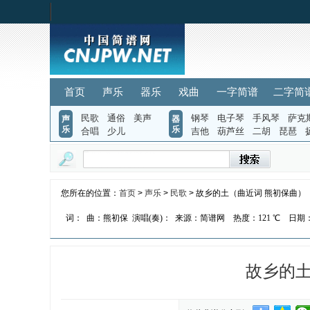
首页
声乐
器乐
戏曲
一字简谱
二字简
民歌
通俗
美声
钢琴
电子琴
手风琴
萨克
声
器
乐
乐
合唱
少儿
吉他
葫芦丝
二胡
琵琶
您所在的位置：
首页
>
声乐
>
民歌
> 故乡的土（曲近词 熊初保曲）
词：
曲：熊初保
演唱(奏)：
来源：简谱网
热度：
121 ℃
日期：2
故乡的土