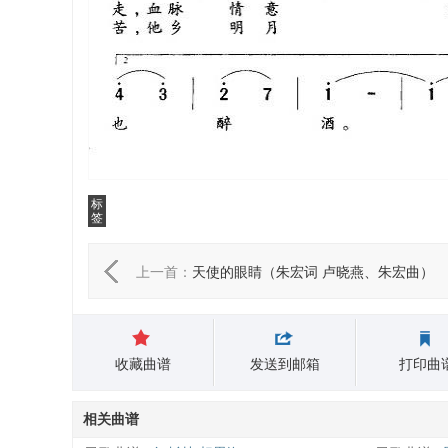
标
签
上一首：
天使的眼睛（朱宏词 卢晓燕、朱宏曲）
收藏曲谱
发送到邮箱
打印曲
相关曲谱