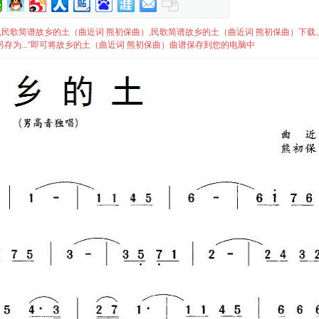
）简谱,民歌简谱故乡的土（曲近词 熊初保曲）,民歌简谱故乡的土（曲近词 熊初保曲）下载
存为...”即可将故乡的土（曲近词 熊初保曲）曲谱保存到您的电脑中