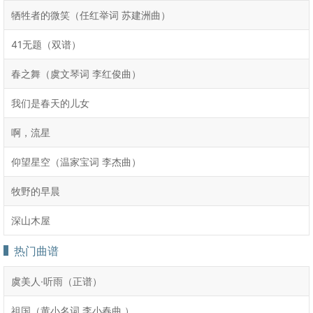
牺牲者的微笑（任红举词 苏建洲曲）
41无题（双谱）
春之舞（虞文琴词 李红俊曲）
我们是春天的儿女
啊，流星
仰望星空（温家宝词 李杰曲）
牧野的早晨
深山木屋
热门曲谱
虞美人·听雨（正谱）
祖国（黄小名词 李小春曲 ）