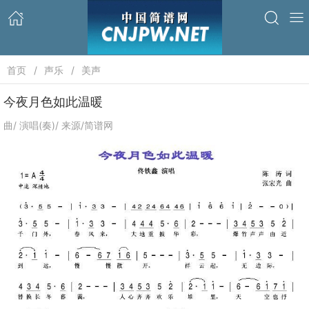
首页
声乐
美声
今夜月色如此温暖
曲/ 演唱(奏)/ 来源/简谱网