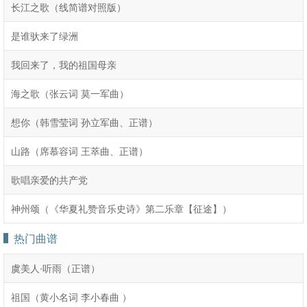
长江之歌（线简谱对照版）
是谁驮来了绿洲
我回来了，我的祖国母亲
海之歌（张云词 莫一军曲）
想你（韩雪莹词 孙立军曲、正谱）
山路（席慕容词 王萃曲、正谱）
歌唱亲爱的共产党
神州颂（《华夏礼赞音乐史诗》第二乐章【征途】）
热门曲谱
虞美人·听雨（正谱）
祖国（黄小名词 李小春曲 ）