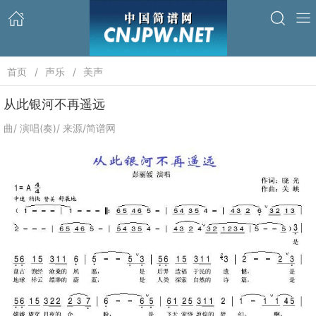
首页
声乐
美声
从此银河不再遥远
曲/ 演唱(奏)/ 来源/简谱网